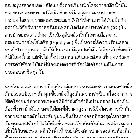
สส. สมุทรสาคร เขต 1 เปิดเผยถึงการเดินหน้าโครงการผลิตน้ำมัน
ทดแทนจากขยะพลาสติกเพื่อช่วยเหลือกลุ่มเกษตรกรและชาว
ประมง โดยระบุว่าตลอดระยะเวลา 7-8 ปีที่ผ่านมา ได้ร่วมมือกับ
สถาบันวิจัยวิทยาศาสตร์และเทคโนโลยีแห่งประเทศไทย (วว.) ใน
การนำขยะพลาสติกมาเป็นวัตถุดิบผลิตน้ำมันทางเลือกผ่าน
กระบวนการไพโรไลซิส (Pyrolysis) ซึ่งเป็นการใช้ความร้อนสลาย
ห่วงโซ่โมเลกุลพลาสติกให้สั้นลงจนมีคุณสมบัติใกล้เคียงกับเชื้อเพลิง
ที่ใช้ในเครื่องยนต์ทั่วไป ทั้งประเภทเบนซินและดีเซล เพื่อมุ่งหวังลด
ภาระค่าใช้จ่ายให้แก่พี่น้องเกษตรกรที่ต้องใช้เครื่องยนต์ในการ
ประกอบอาชีพทุกวัน
.
นายโกศล กล่าวต่อว่า ปัจจุบันกลุ่มเกษตรกรและชาวประมงชายฝั่ง
มักประสบปัญหาต้นทุนเชื้อเพลิงที่สูงเกินความจำเป็น เนื่องจากการ
ใช้เครื่องยนต์ทางการเกษตรที่มีกำลังอัดต่ำถึงปานกลาง ไม่จำเป็น
ต้องพึ่งพาน้ำมันเกรดพรีเมียมที่มีราคาสูง การริเริ่มโครงการน้ำมัน
จากขยะพลาสติกในระดับชุมชนจึงเป็นทางออกที่ตรงจุดในการลด
ต้นทุนและสร้างกำไรให้เพิ่มขึ้น ขณะเดียวกันยังเป็นการสร้างมูลค่า
เพิ่มให้กับขยะพลาสติกในพื้นที่ ช่วยให้องค์กรปกครองส่วนท้องถิ่น