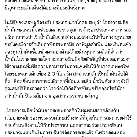
ทั้งเทศบาลและ องค์การบริหารส่วนตำบล (อบต.) สามารถจัดการ
ปัญหาขยะล้นเมืองได้อย่างมีประสิทธิภาพ
.
ในมิติของเศรษฐกิจระดับประเทศ นายโกศล ระบุว่า โครงการผลิต
น้ำมันทดแทนนี้จะช่วยลดการขาดดุลการค้าของประเทศจากการลด
ปริมาณการนำเข้าน้ำมันดิบจากต่างประเทศ แม้ว่าในทางกฎหมาย
จะยังคงมีการจัดเก็บภาษีสรรพสามิต ภาษีมูลค่าเพิ่ม และเงินส่งเข้า
กองทุนน้ำมันเชื้อเพลิงตามปกติ แต่ด้วยต้นทุนการผลิตที่ต่ำกว่า
น้ำมันในราคาตลาดโลก จะกลายเป็นปัจจัยสำคัญที่ช่วยลดภาระค่า
ใช้จ่ายและเพิ่มขีดความสามารถในการแข่งขันให้กับภาคเกษตรไทย
โดยขยะพลาสติกเพียง 2-3 กิโลกรัม สามารถกลั่นเป็นน้ำมันดิบได้
ถึง 1 ลิตร ซึ่งนอกจากจะได้ราคาที่ย่อมเยาแล้ว น้ำมันดังกล่าวยังมี
คุณสมบัติที่สะอาดกว่า โดยก่อให้เกิดก๊าซซัลเฟอร์ไดออกไซด์น้อย
กว่าน้ำมันปิโตรเลียมจากอุตสาหกรรมขนาดใหญ่
.
“โครงการผลิตน้ำมันจากขยะพลาสติกในชุมชนสอดคล้องกับ
นโยบายหลักของพรรครวมไทยสร้างชาติที่มุ่งเน้นการลดภาระค่าใช้
จ่ายด้านพลังงานให้กับประชาชน นอกจากจะช่วยประหยัดงบ
ประมาณแผ่นดินในการบริหารจัดการขยะแล้ว ยังช่วยลดแหล่ง