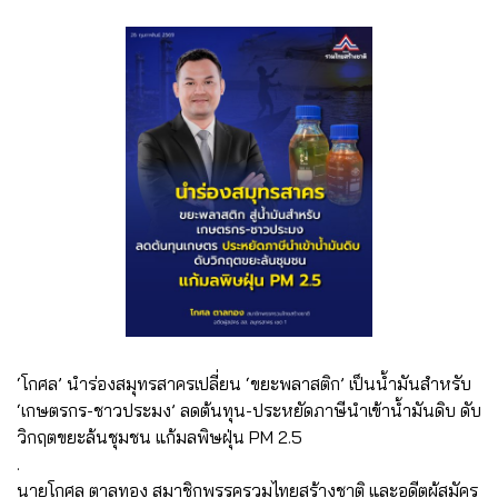
‘โกศล’ นำร่องสมุทรสาครเปลี่ยน ‘ขยะพลาสติก’ เป็นน้ำมันสำหรับ
‘เกษตรกร-ชาวประมง’ ลดต้นทุน-ประหยัดภาษีนำเข้าน้ำมันดิบ ดับ
วิกฤตขยะล้นชุมชน แก้มลพิษฝุ่น PM 2.5
.
นายโกศล ตาลทอง สมาชิกพรรครวมไทยสร้างชาติ และอดีตผู้สมัคร