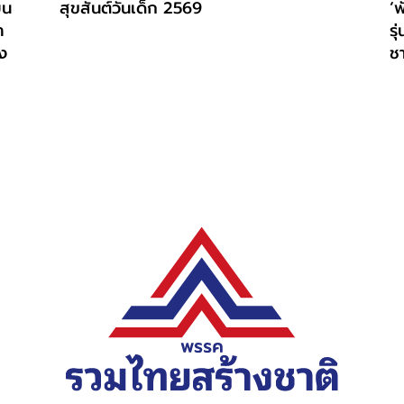
ยน
สุขสันต์วันเด็ก 2569
‘พ
า
ร
อง
ชา