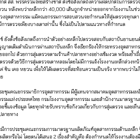
ภักดี สส. พรรครวมไทยสร้างชาติ ตั้งข้อสังเกตถึงความผิดปกติในการต
หยวน หลังพบว่าเหล็กกว่า 40,000 เส้นถูกจำหน่ายออกจากโรงงานในช่ว
รวงอุตสาหกรรม แม้คณะกรรมการสอบสวนจะกำหนดให้สุ่มตรวจทุกเตา แต
ีการตรวจเพียงบางเตาเท่านั้น ซึ่งไม่เป็นไปตามแนวทางที่กำหนด
ชช์ ยังตั้งข้อสังเกตถึงการนำตัวอย่างเหล็กไปตรวจสอบกับสถาบันยานยน
อนุญาตเดิมดำเนินการผ่านสถาบันเหล็ก จึงเรียกร้องให้กระทรวงอุตสาหกร
ยออกไป ด้วยการสุ่มตรวจตามร้านค้าปลายทางอย่างเข้มงวด พร้อมย้ำเรื
ข้าตรวจด้วยวิธีการสุ่มตรวจเตาหลอมโดยไม่มีการแจ้งโรงงานเหล็กล่วงหน้า
่แค่ ซิน เคอ หยวน เพื่อให้ได้ผลตรวจที่สะท้อนความเป็นจริง หากพบว่าไม
าย
ระชุมคณะกรรมาธิการอุตสาหกรรม มีผู้แทนจากสมาคมอุตสาหกรรมเหล็ก กล
กรรมแห่งประเทศไทย กรมโรงงานอุตสาหกรรม และสำนักงานมาตรฐานผ
และชี้แจงข้อมูล โดยทุกฝ่ายรับทราบข้อกังวลเกี่ยวกับการสุ่มตรวจ และเห็
งปลายทาง
้าจะมีการประชุมคณะกรรมการมาตรฐานผลิตภัณฑ์อุตสาหกรรมด้านเหล็ก ซึ่
ตหรือไม่ โดยตนได้เสนอ 2 เรื่องสำคัญคือ ต้องกำหนดให้โรงงานต้องมี 