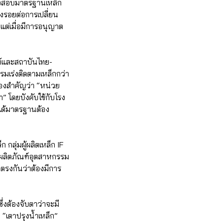
รวจสอบมาตรฐานเหล็ก
งรอยต่อการเปลี่ยน
่เมื่อมีการอนุญาต
ต์และสถาบันไทย-
รมเร่งติดตามเหล็กกว่า
่องสำคัญว่า “หน่วย
” โดยบังคับใช้กับโรง
่ได้มาตรฐานต้อง
ุ่มผู้ผลิตเหล็ก IF
ลิตภัณฑ์อุตสาหกรรม
นตรงกันว่าต้องมีการ
งต้องจับตาว่าจะมี
“เตาปรุงน้ำเหล็ก”