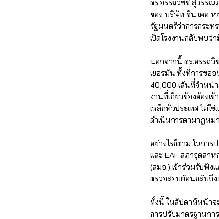
ดร.อรรถวิชช์ สุวรรณ
ของ บริษัท ซิน เคอ 
รัฐมนตรีว่าการกระท
เปิดโรงงานกลับพบว่าม
.
นอกจากนี้ ดร.อรรถวิ
เยอรมัน ทั้งที่การขอ
40,000 เส้นที่จำหน่า
งานที่เกี่ยวข้องต้องเ
เหล็กทั่วประเทศ ไม่ใช
ดำเนินการตามกฎหม
.
อย่างไรก็ตาม ในการป
และ EAF สภาอุตสาห
(สมอ.) เข้าร่วมรับฟัง
ตรวจสอบย้อนกลับถึ
.
ทั้งนี้ ในสัปดาห์หน
การปรับมาตรฐานการผลิ