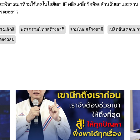
ละพิจารณาห้ามใช้เทคโนโลยีเตา IF ผลิตเหล็กข้ออ้อยสำหรับเสาและคาน 
นระยะยาว
รรณภักดี
พรรครวมไทยสร้างชาติ
รวมไทยสร้างชาติ
เหล็กซินเคอหยว
สตงถล่ม