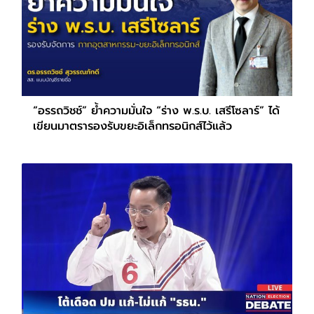
“อรรถวิชช์” ย้ำความมั่นใจ “ร่าง พ.ร.บ. เสรีโซลาร์” ได้
เขียนมาตรารองรับขยะอิเล็กทรอนิกส์ไว้แล้ว