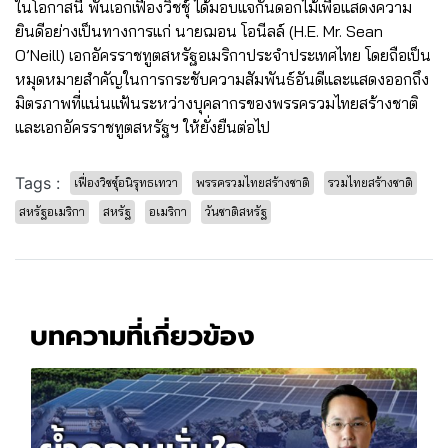
ในโอกาสนี้ พันเอกเฟื่องวิชชุ์ ได้มอบแจกันดอกไม้เพื่อแสดงความ
ยินดีอย่างเป็นทางการแก่ นายฌอน โอนีลล์ (H.E. Mr. Sean
O’Neill) เอกอัครราชทูตสหรัฐอเมริกาประจำประเทศไทย โดยถือเป็น
หมุดหมายสำคัญในการกระชับความสัมพันธ์อันดีและแสดงออกถึง
มิตรภาพที่แน่นแฟ้นระหว่างบุคลากรของพรรครวมไทยสร้างชาติ
และเอกอัครราชทูตสหรัฐฯ ให้ยั่งยืนต่อไป
Tags :
เฟื่องวิชชุ์อนิรุทธเทวา
พรรครวมไทยสร้างชาติ
รวมไทยสร้างชาติ
สหรัฐอเมริกา
สหรัฐ
อเมริกา
วันชาติสหรัฐ
บทความที่เกี่ยวข้อง