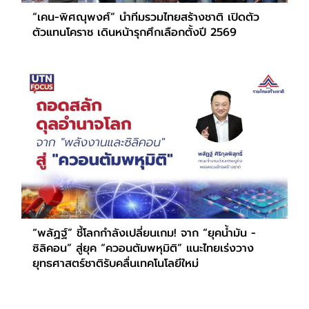
“เคน-พิศณุพงศ์” นำทีมรวมไทยสร้างชาติ เปิดตัว
ตัวแทนโคราช เดินหน้ารุกศึกเลือกตั้งปี 2569
“พลัฏฐ์” ชี้โลกกำลังเปลี่ยนเกม! จาก “ยุคน้ำมัน -
ซิลิคอน” สู่ยุค “ควอนตัมพหุมิติ” แนะไทยเร่งวาง
ยุทธศาสตร์ชาติรับคลื่นเทคโนโลยีใหม่