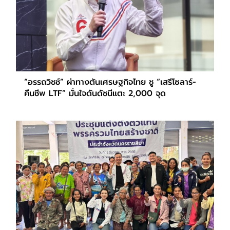
“อรรถวิชช์” ผ่าทางตันเศรษฐกิจไทย ชู “เสรีโซลาร์-
คืนชีพ LTF” มั่นใจดันดัชนีแตะ 2,000 จุด