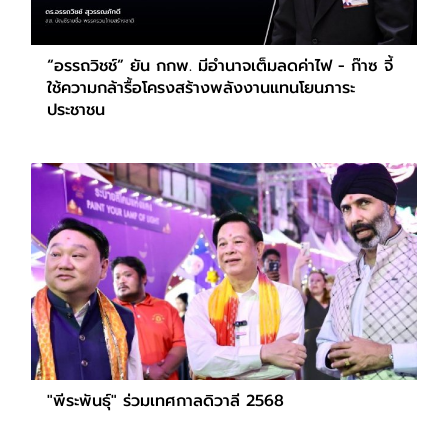
“อรรถวิชช์” ยัน กกพ. มีอำนาจเต็มลดค่าไฟ - ก๊าซ จี้
ใช้ความกล้ารื้อโครงสร้างพลังงานแทนโยนภาระ
ประชาชน
"พีระพันธุ์" ร่วมเทศกาลดิวาลี 2568