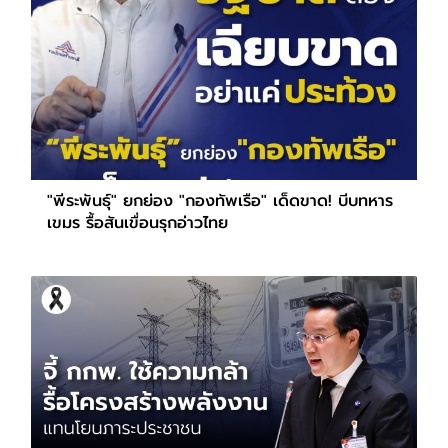
"พีระพันธุ์" ยกย่อง "กองทัพเรือ" เด็ดขาด! บีบทหาร
เขมร รื้อสันเขื่อนรุกอ่าวไทย