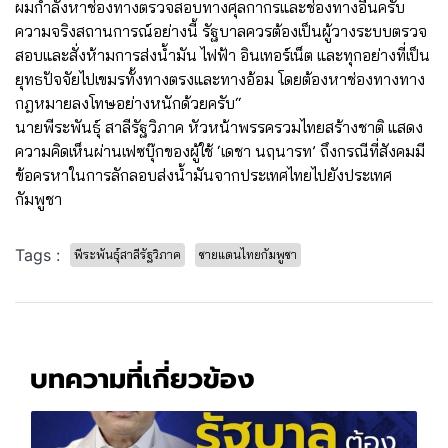
ผมกำลังหาช่องทางตรวจสอบทางศุลกากรและช่องทางอื่นครับ
ความจริงสถานการณ์อย่างนี้ รัฐบาลควรต้องเป็นผู้วางระบบตรวจ
สอบและสั่งห้ามการส่งน้ำมัน ไฟฟ้า อินเทอร์เน็ต และทุกอย่างที่เป็น
ยุทธปัจจัยไปเขมรทั้งทางตรงและทางอ้อม โดยต้องหาช่องทางทาง
กฎหมายลงโทษอย่างหนักด้วยครับ“
นายพีระพันธุ์ สาลีรัฐวิภาค หัวหน้าพรรครวมไทยสร้างชาติ แสดง
ความคิดเห็นผ่านเฟซบุ๊กของผู้ใช้ ‘เดชา นฤนารท’ ถึงกรณีที่สังคมมี
ข้อครหาในการลักลอบส่งน้ำมันจากประเทศไทยไปยังประเทศ
กัมพูชา
Tags :
พีระพันธุ์สาลีรัฐวิภาค
ชายแดนไทยกัมพูชา
บทความที่เกี่ยวข้อง