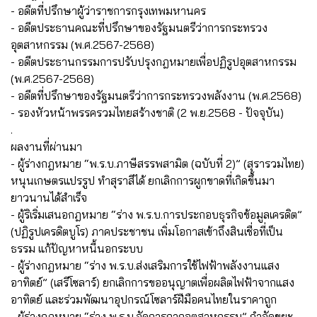
- อดีตที่ปรึกษาผู้ว่าราชการกรุงเทพมหานคร
- อดีตประธานคณะที่ปรึกษาของรัฐมนตรีว่าการกระทรวง
อุตสาหกรรม (พ.ศ.2567-2568)
- อดีตประธานกรรมการปรับปรุงกฎหมายเพื่อปฏิรูปอุตสาหกรรม
(พ.ศ.2567-2568)
- อดีตที่ปรึกษาของรัฐมนตรีว่าการกระทรวงพลังงาน (พ.ศ.2568)
- รองหัวหน้าพรรครวมไทยสร้างชาติ (2 พ.ย.2568 - ปัจจุบัน)
.
ผลงานที่ผ่านมา
- ผู้ร่างกฎหมาย “พ.ร.บ.ภาษีสรรพสามิต (ฉบับที่ 2)” (สุรารวมไทย)
หนุนเกษตรแปรรูป ทำสุราสีได้ ยกเลิกการผูกขาดที่เกิดขึ้นมา
ยาวนานได้สำเร็จ
- ผู้ริเริ่มเสนอกฎหมาย “ร่าง พ.ร.บ.การประกอบธุรกิจข้อมูลเครดิต”
(ปฏิรูปเครดิตบูโร) ภาคประชาชน เพิ่มโอกาสเข้าถึงสินเชื่อที่เป็น
ธรรม แก้ปัญหาหนี้นอกระบบ
- ผู้ร่างกฎหมาย “ร่าง พ.ร.บ.ส่งเสริมการใช้ไฟฟ้าพลังงานแสง
อาทิตย์” (เสรีโซลาร์) ยกเลิกการขออนุญาตเพื่อผลิตไฟฟ้าจากแสง
อาทิตย์ และร่วมพัฒนาอุปกรณ์โซลาร์ฝีมือคนไทยในราคาถูก
- ผู้ร่างกฎหมาย “ร่าง พ.ร.บ.จัดการกากอุตสาหกรรม” กำจัดขยะ