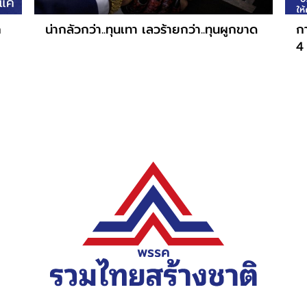
ค
น่ากลัวกว่า..ทุนเทา เลวร้ายกว่า..ทุนผูกขาด
กา
4 