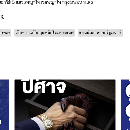
3 ซอยอารีย์ 5 แขวงพญาไท เขตพญาไท กรุงเทพมหานคร
ากฏ
้วทอง
เด็ดขาดแก้วิกฤตพลิกโฉมประเทศ
แคนดิเดตนายกรัฐมนตรี