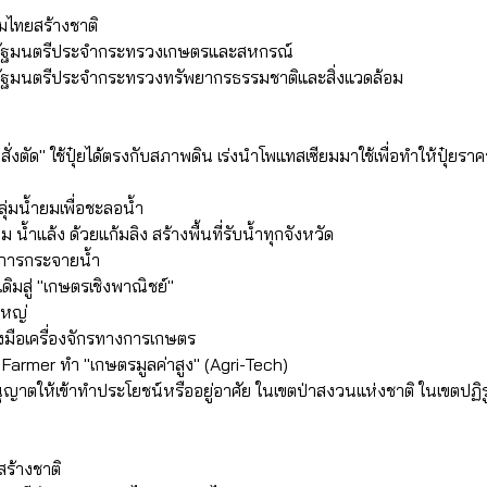
มไทยสร้างชาติ
วยรัฐมนตรีประจำกระทรวงเกษตรและสหกรณ์
ยรัฐมนตรีประจำกระทรวงทรัพยากรธรรมชาติและสิ่งแวดล้อม
ยสั่งตัด" ใช้ปุ๋ยได้ตรงกับสภาพดิน เร่งนำโพแทสเซียมมาใช้เพื่อทำให้ปุ๋ยร
ลุ่มน้ำยมเพื่อชะลอน้ำ
น้ำแล้ง ด้วยแก้มลิง สร้างพื้นที่รับน้ำทุกจังหวัด
นการกระจายน้ำ
เดิมสู่ "เกษตรเชิงพาณิชย์"
ใหญ่
องมือเครื่องจักรทางการเกษตร
Farmer ทำ "เกษตรมูลค่าสูง" (Agri-Tech)
นุญาตให้เข้าทำประโยชน์หรืออยู่อาศัย ในเขตป่าสงวนแห่งชาติ ในเขตปฏิรูป
ร้างชาติ