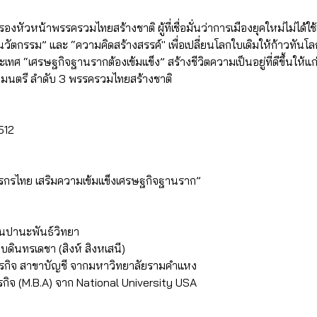
หัวหน้าพรรครวมไทยสร้างชาติ ผู้ที่เชื่อมั่นว่าการเมืองยุคใหม่ไม่ได้ใช้แ
นวัตกรรม” และ “ความคิดสร้างสรรค์" เพื่อเปลี่ยนโลกใบเดิมให้ก้าวทันโ
 “เศรษฐกิจฐานรากต้องเข้มแข็ง” สร้างชีวิตความเป็นอยู่ที่ดีขึ้นให้แก่
ฐมนตรี ลำดับ 3 พรรครวมไทยสร้างชาติ
2512
รกรไทย เสริมความเข้มแข็งเศรษฐกิจฐานราก”
ยนปานะพันธ์วิทยา
บดินทรเดชา (สิงห์ สิงหเสนี)
ุรกิจ สาขาบัญชี จากมหาวิทยาลัยรามคำแหง
รกิจ (M.B.A) จาก National University USA