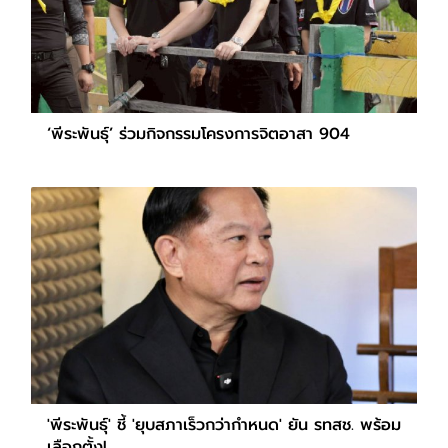
‘พีระพันธุ์’ ร่วมกิจกรรมโครงการจิตอาสา 904
'พีระพันธุ์' ชี้ 'ยุบสภาเร็วกว่ากำหนด' ยัน รทสช. พร้อม
เลือกตั้ง!