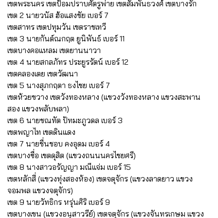
เขตพระนคร เขตป้อมปราบศัตรูพ่าย เขตสัมพันธวงศ์ เขตบางรัก
เขต 2 นายวนัส ฮ้อแสงชัย เบอร์ 7
เขตสาทร เขตปทุมวัน เขตราชเทวี
เขต 3 นายกันต์ณกฤต ยูนิพันธ์ เบอร์ 11
เขตบางคอแหลม เขตยานนาวา
เขต 4 นายสกลภัทร ประยูรรัตน์ เบอร์ 12
เขตคลองเตย เขตวัฒนา
เขต 5 นางสุภกฤตา ธงไชย เบอร์ 7
เขตห้วยขวาง เขตวังทองหลาง (แขวงวังทองหลาง แขวงสะพาน
สอง แขวงพลับพลา)
เขต 6 นายชณทัต ปัทมะภูวดล เบอร์ 3
เขตพญาไท เขตดินแดง
เขต 7 นายชื่นชอบ คงอุดม เบอร์ 4
เขตบางซื่อ เขตดุสิต (แขวงถนนนครไชยศรี)
เขต 8 นางสาวอรัญญา มณีแจ่ม เบอร์ 15
เขตหลักสี่ (แขวงทุ่งสองห้อง) เขตจตุจักร (แขวงลาดยาว แขวง
จอมพล แขวงจตุจักร)
เขต 9 นายวัทธิกร หรุ่นศิริ เบอร์ 9
เขตบางเขน (แขวงอนุสาวรีย์) เขตจตุจักร (แขวงจันทรเกษม แขวง