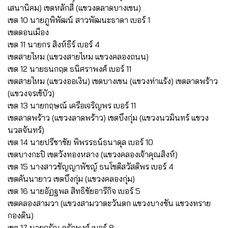
เสนานิคม) เขตหลักสี่ (แขวงตลาดบางเขน)
เขต 10 นายภูพิพัฒน์ สาวพัฒนะธาดา เบอร์ 1
เขตดอนเมือง
เขต 11 นายกร สิงห์ธีร์ เบอร์ 4
เขตสายไหม (แขวงสายไหม แขวงคลองถนน)
เขต 12 นายธนกฤต ธนิศราพงศ์ เบอร์ 11
เขตสายไหม (แขวงออเงิน) เขตบางเขน (แขวงท่าแร้ง) เขตลาดพร้าว
(แขวงจรเข้บัว)
เขต 13 นายกฤษณ์ เครือเจริญพร เบอร์ 11
เขตลาดพร้าว (แขวงลาดพร้าว) เขตบึงกุ่ม (แขวงนวมินทร์ แขวง
นวลจันทร์)
เขต 14 นายปรีชาชัย พิพรรธน์ธนาดุล เบอร์ 10
เขตบางกะปิ เขตวังทองหลาง (แขวงคลองเจ้าคุณสิงห์)
เขต 15 นางสาวชัญญาพัชญ์ ธนโชติสวัสดิพร เบอร์ 4
เขตคันนายาว เขตบึงกุ่ม (แขวงคลองกุ่ม)
เขต 16 นายอัฏฐพล สิทธิชัยอารีกิจ เบอร์ 5
เขตคลองสามวา (แขวงสามวาตะวันตก แขวงบางชัน แขวงทราย
กองดิน)
เขต 17 นายกรัณ ดรัลพงศ์ เบอร์ 8