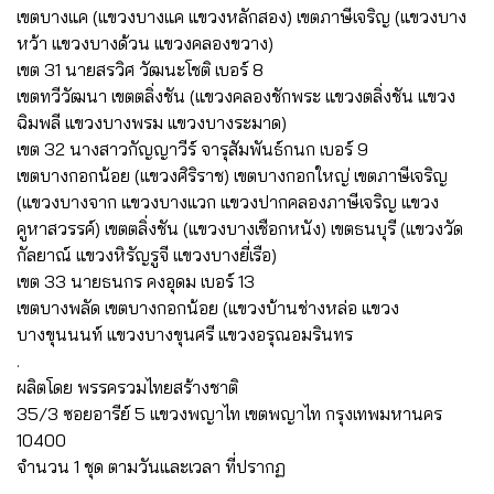
เขตบางแค (แขวงบางแค แขวงหลักสอง) เขตภาษีเจริญ (แขวงบาง
หว้า แขวงบางด้วน แขวงคลองขวาง)
เขต 31 นายสรวิศ วัฒนะโชติ เบอร์ 8
เขตทวีวัฒนา เขตตลิ่งชัน (แขวงคลองชักพระ แขวงตลิ่งชัน แขวง
ฉิมพลี แขวงบางพรม แขวงบางระมาด)
เขต 32 นางสาวกัญญาวีร์ จารุสัมพันธ์กนก เบอร์ 9
เขตบางกอกน้อย (แขวงศิริราช) เขตบางกอกใหญ่ เขตภาษีเจริญ
(แขวงบางจาก แขวงบางแวก แขวงปากคลองภาษีเจริญ แขวง
คูหาสวรรค์) เขตตลิ่งชัน (แขวงบางเชือกหนัง) เขตธนบุรี (แขวงวัด
กัลยาณ์ แขวงหิรัญรูจี แขวงบางยี่เรือ)
เขต 33 นายธนกร คงอุดม เบอร์ 13
เขตบางพลัด เขตบางกอกน้อย (แขวงบ้านช่างหล่อ แขวง
บางขุนนนท์ แขวงบางขุนศรี แขวงอรุณอมรินทร
.
ผลิตโดย พรรครวมไทยสร้างชาติ
35/3 ซอยอารีย์ 5 แขวงพญาไท เขตพญาไท กรุงเทพมหานคร
10400
จำนวน 1 ชุด ตามวันและเวลา ที่ปรากฏ