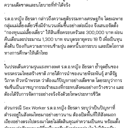
ความเด็ดขาดและนโยบายที่ทำได้จริง
.
ร.ต.อ.หญิง อัยรดา กล่าวถึงความยุติธรรมทางเศรษฐกิจ โดยเฉพาะ
กลุ่มแม่เลี้ยงเดี่ยวซึ่งมีจำนวนเพิ่มขึ้นอย่างต่อเนื่อง จึงเสนอจัดตั้ง
“กองทุนแม่เลี้ยงเดี่ยว” ให้สินเชื่อครอบครัวละ 300,000 บาท ผ่อน
คืนเดือนละประมาณ 1,300 บาท จนบุตรอายุครบ 18 ปี เพื่อเป็นทุน
ตั้งต้น ป้องกันความยากจนข้ามรุ่น ลดหนี้นอกระบบ และเปิดโอกาส
ทางการศึกษาให้เด็กไทย
.
ในประเด็นความรุนแรงทางเพศ ร.ต.อ.หญิง อัยรดา ย้ำจุดยืนของ
พรรครวมไทยสร้างชาติ ภายใต้การนำของนายพีระพันธุ์ สาลีรัฐ
วิภาค หัวหน้าพรรค ว่าต้องแก้ปัญหาอย่างเด็ดขาด โดยระบุว่าการ
ข่มขืนเป็นอาชญากรรมร้ายแรงที่กระทบสังคมอย่างกว้างขวาง และ
ต้องได้รับการจัดการอย่างจริงจังด้วยโทษประหารชีวิต
.
ส่วนกรณี Sex Worker ร.ต.อ.หญิง อัยรดา ระบุว่าเป็นปัญหาที่
ดำรงอยู่ในสังคมไทยมาอย่างยาวนาน ต้องเปิดพื้นที่ให้สังคมถก
เถียงอย่างตรงไปตรงมาโดยไม่ตัดสินคุณค่าความเป็นคน พร้อมตั้ง