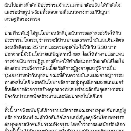
เป็นไปอย่างคึกคัก มีประชาชนจำนวนมากมาต้อนรับ ให้กำลังใจ
และขอถ่ายรูป พร้อมทั้งสอบถามถึงแนวทางการแก้ปัญหา
เศรษฐกิจของพรรค
.
นายพีระพันธุ์ ได้ชูนโยบายหลักที่มุ่งเน้นการลดค่าครองชีพให้กับ
ประชาชน โดยระบุว่าพรรคมีเป้าหมายลดราคาน้ำมันเบนซิน-ดีเซล
ลงเหลือลิตรละ 25 บาท และควบคุมค่าไฟไม่ให้เกิน 3.30 บาท
นอกจากนี้ยังมีนโยบายแก้ปัญหาหนี้ กยศ. โดยให้ทำงานแลกแทน
การจ่ายเงิน การปฏิรูปการศึกษาให้เข้าเรียนมหาวิทยาลัยได้โดยไม่
ต้องสอบ รวมถึงการเพิ่มเบี้ยสวัสดิการผู้สูงอายุและผู้พิการเป็น
1,500 บาทเท่ากันทุกคน ขณะที่ด้านความมั่นคงและอาชญากรรม
ทางเทคโนโลยี พรรคมีนโยบายจัดการกลุ่มทุนสีเทาและสแกมเมอร์
ขั้นเด็ดขาดด้วยการสร้างคุกกลางทะเล พร้อมผลักดันอุตสาหกรรม
ป้องกันประเทศเพื่อสร้างงานและพัฒนาเทคโนโลยีไทย
.
ทั้งนี้ นายพีระพันธุ์ได้เข้ากราบนมัสการสมณะเพาะพุทธ จันทเสฏโฐ
หรือ ท่านจันทร์ ณ สำนักสันติอโศก และได้พูดคุยถึงนโยบายพรรค
ต่อพุทธศาสนิกชนที่มาร่วมฟังธรรม โดยย้ำว่าการลงสมัครรับเลือก