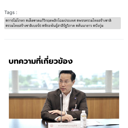
Tags :
#กา6ไม่โกหก #เด็ดขาดแก้วิกฤตพลิกโฉมประเทศ #พรรครวมไทยสร้างชาติ
#รวมไทยสร้างชาติเบอร์6 #พีระพันธุ์สาลีรัฐวิภาค #คันนายาว #บึงกุ่ม
บทความที่เกี่ยวข้อง