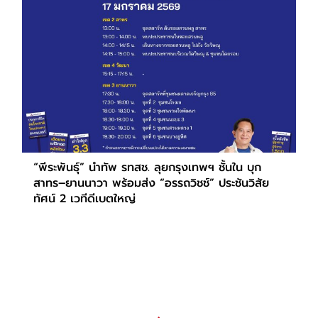
“พีระพันธุ์” นำทัพ รทสช. ลุยกรุงเทพฯ ชั้นใน บุก
สาทร–ยานนาวา พร้อมส่ง “อรรถวิชช์” ประชันวิสัย
ทัศน์ 2 เวทีดีเบตใหญ่