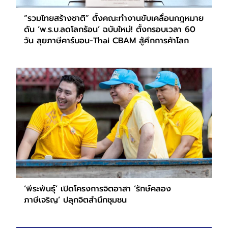
“รวมไทยสร้างชาติ” ตั้งคณะทำงานขับเคลื่อนกฎหมาย
ดัน ‘พ.ร.บ.ลดโลกร้อน’ ฉบับใหม่! ตั้งกรอบเวลา 60
วัน ลุยภาษีคาร์บอน-Thai CBAM สู้ศึกการค้าโลก
‘พีระพันธุ์’ เปิดโครงการจิตอาสา ‘รักษ์คลอง
ภาษีเจริญ’ ปลุกจิตสำนึกชุมชน