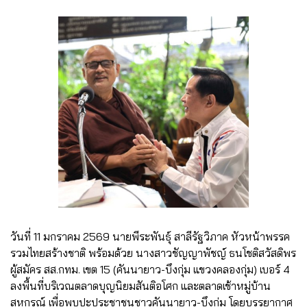
วันที่ 11 มกราคม 2569 นายพีระพันธุ์ สาลีรัฐวิภาค หัวหน้าพรรค
รวมไทยสร้างชาติ พร้อมด้วย นางสาวชัญญาพัชญ์ ธนโชติสวัสดิพร
ผู้สมัคร สส.กทม. เขต 15 (คันนายาว-บึงกุ่ม แขวงคลองกุ่ม) เบอร์ 4
ลงพื้นที่บริเวณตลาดบุญนิยมสันติอโศก และตลาดเช้าหมู่บ้าน
สหกรณ์ เพื่อพบปะประชาชนชาวคันนายาว-บึงกุ่ม โดยบรรยากาศ