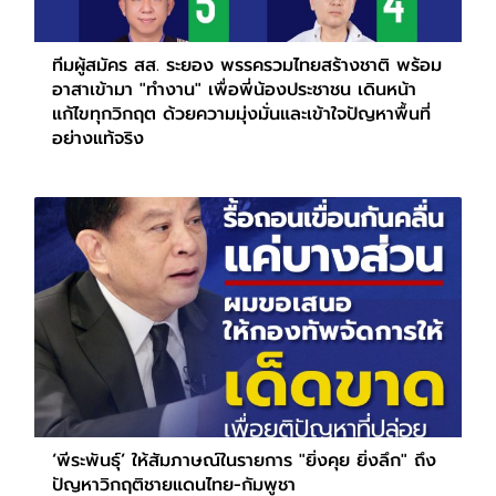
ทีมผู้สมัคร สส. ระยอง พรรครวมไทยสร้างชาติ พร้อม
อาสาเข้ามา "ทำงาน" เพื่อพี่น้องประชาชน เดินหน้า
แก้ไขทุกวิกฤต ด้วยความมุ่งมั่นและเข้าใจปัญหาพื้นที่
อย่างแท้จริง
‘พีระพันธุ์’ ให้สัมภาษณ์ในรายการ "ยิ่งคุย ยิ่งลึก" ถึง
ปัญหาวิกฤติชายแดนไทย-กัมพูชา