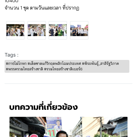
10400
จำนวน 1 ชุด ตามวันและเวลา ที่ปรากฏ
Tags :
#กา6ไม่โกหก #เด็ดขาดแก้วิกฤตพลิกโฉมประเทศ #พีระพันธุ์_สาลีรัฐวิภาค
#พรรครวมไทยสร้างชาติ #รวมไทยสร้างชาติเบอร์6
บทความที่เกี่ยวข้อง