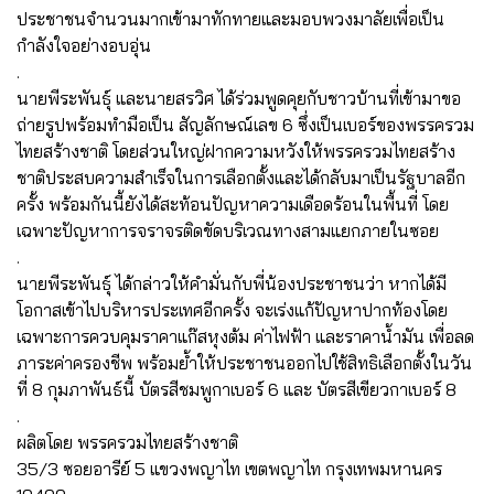
ประชาชนจำนวนมากเข้ามาทักทายและมอบพวงมาลัยเพื่อเป็น
กำลังใจอย่างอบอุ่น
.
นายพีระพันธุ์ และนายสรวิศ ได้ร่วมพูดคุยกับชาวบ้านที่เข้ามาขอ
ถ่ายรูปพร้อมทำมือเป็น สัญลักษณ์เลข 6 ซึ่งเป็นเบอร์ของพรรครวม
ไทยสร้างชาติ โดยส่วนใหญ่ฝากความหวังให้พรรครวมไทยสร้าง
ชาติประสบความสำเร็จในการเลือกตั้งและได้กลับมาเป็นรัฐบาลอีก
ครั้ง พร้อมกันนี้ยังได้สะท้อนปัญหาความเดือดร้อนในพื้นที่ โดย
เฉพาะปัญหาการจราจรติดขัดบริเวณทางสามแยกภายในซอย
.
นายพีระพันธุ์ ได้กล่าวให้คำมั่นกับพี่น้องประชาชนว่า หากได้มี
โอกาสเข้าไปบริหารประเทศอีกครั้ง จะเร่งแก้ปัญหาปากท้องโดย
เฉพาะการควบคุมราคาแก๊สหุงต้ม ค่าไฟฟ้า และราคาน้ำมัน เพื่อลด
ภาระค่าครองชีพ พร้อมย้ำให้ประชาชนออกไปใช้สิทธิเลือกตั้งในวัน
ที่ 8 กุมภาพันธ์นี้ บัตรสีชมพูกาเบอร์ 6 และ บัตรสีเขียวกาเบอร์ 8
.
ผลิตโดย พรรครวมไทยสร้างชาติ
35/3 ซอยอารีย์ 5 แขวงพญาไท เขตพญาไท กรุงเทพมหานคร