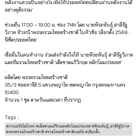
พลังงานควรเป็นอย่างไร เพื่อให้ประเทศไทยเปลี่ยนผ่านพลังงานได้
อย่างยุติธรรม'
.
ช่วงเย็น 17.00 – 19.00 น. ช่อง TNN โดย นายพีระพันธุ์ สาลีรัฐ
วิภาค หัวหน้าพรรครวมไทยสร้างชาติ ในหัวข้อ 'เลือกตั้ง 2569 :
รีเซ็ตประเทศไทย'
.
เชื่อมั่นในคนทำงาน ร่วมส่งกำลังใจให้ นายพีระพันธุ์ สาลีรัฐวิภาค
และทีมรวมไทยสร้างชาติ 'เด็ดขาดแก้วิกฤต พลิกโฉมประเทศ'
.
ผลิตโดย พรรครวมไทยสร้างชาติ
35/3 ซอยอารีย์ 5 แขวงพญาไท เขตพญาไท กรุงเทพมหานคร
10400
จำนวน 1 ชุด ตามวันและเวลา ที่ปรากฏ
Tags :
#กาเบอร์6ไม่โกหก #เด็ดขาดแก้วิกฤตพลิกโฉมประเทศ #พีระพันธุ์_สาลีรัฐวิภาค
#พรรครวมไทยสร้างชาติ #รวมไทยสร้างชาติเบอร์6 #เลือกตั้ง