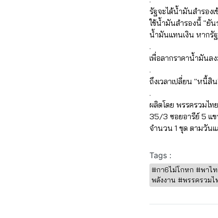
รัฐจะได้น้ำมันสำรองเข้
ใช้น้ำมันสำรองนี้ "ย
น้ำมันแทนเงิน หากรัฐ
.
เพื่อลากราคาน้ำมันลง
.
ถึงเวลาเปลี่ยน "หนี้ส
.
ผลิตโดย พรรครวมไทย
35/3 ซอยอารีย์ 5 
จำนวน 1 ชุด ตามวันแ
Tags :
#กา6ไม่โกหก #พาไทยพ้
พลังงาน #พรรครวมไทย