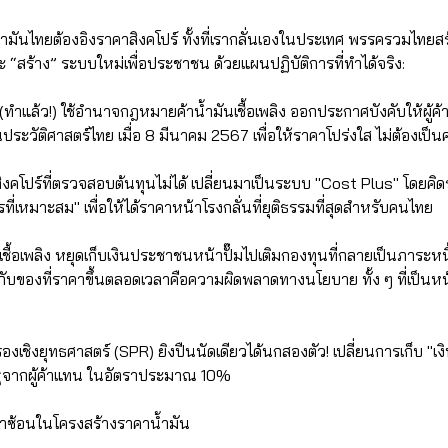
มันไทยต้องอิงราคาสิงคโปร์ ทั้งที่เรากลั่นเองในประเทศ พรรครวมไทยสร้
และ “สร้าง” ระบบใหม่เพื่อประชาชน ด้วยแผนปฏิบัติการที่ทำได้จริง:
ง (ทำแล้ว!) ใช้อำนาจกฎหมายค้าน้ำมันเชื้อเพลิง ออกประกาศบังคับให้ผู้ค
กในประวัติศาสตร์ไทย เมื่อ 8 มีนาคม 2567 เพื่อให้ราคาโปร่งใส ไม่ต้องเป็
สิงคโปร์ที่ตรวจสอบต้นทุนไม่ได้ เปลี่ยนมาเป็นระบบ "Cost Plus" โดยคิด
ไรที่เหมาะสม" เพื่อให้ได้ราคาหน้าโรงกลั่นที่ยุติธรรมที่สุดสำหรับคนไทย
เชื้อเพลิง หยุดเก็บเงินประชาชนหน้าปั๊มไปเติมกองทุนที่กลายเป็นภาระห
ยันกับของที่ราคาขึ้นตลอดเวลาคือความผิดพลาดทางนโยบาย ทั้ง ๆ ที่เป็นหน้า
ำรองเชิงยุทธศาสตร์ (SPR) ยิงปืนนัดเดียวได้นกสองตัว! เปลี่ยนการเก็บ "เง
้ารัฐจากผู้ค้าแทน ในอัตราประมาณ 10%
้ำซ้อนในโครงสร้างราคาน้ำมัน