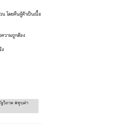
โดยคืนผู้ค้าเป็นเนื้อ
่อความถูกต้อง
ิง
ัฐวิภาค #ทุบค่า