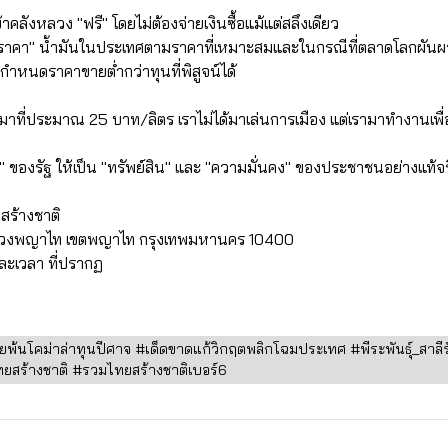
าคลังหลวง "ฟรี" โดยไม่ต้องจ่ายเงินซื้อแม้แต่สลึงเดียว
ันราคา" น้ำมันในประเทศตามราคาที่เหมาะสมและในกรณีที่ตลาดโลกผันผวน 
กำหนดราคาขายต่ำกว่าทุนที่พิสูจน์ได้
มาที่ประมาณ 25 บาท/ลิตร เราไม่ได้มาเล่นการเมือง แต่เรามาทำงานเพื
ิน" ของรัฐ ให้เป็น "ทรัพย์สิน" และ "ความมั่นคง" ของประชาชนอย่างแท้จร
สร้างชาติ
แขวงพญาไท เขตพญาไท กรุงเทพมหานคร 10400
ละเวลา ที่ปรากฏ
นโคม่าล่าทุนปีศาจ #เด็ดขาดแก้วิกฤตพลิกโฉมประเทศ #พีระพันธุ์_สาลีร
สร้างชาติ #รวมไทยสร้างชาติเบอร์6