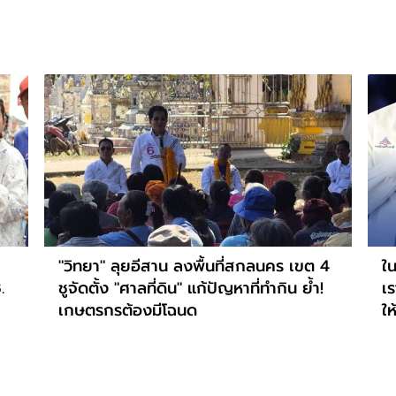
"วิทยา" ลุยอีสาน ลงพื้นที่สกลนคร เขต 4
ใน
.
ชูจัดตั้ง "ศาลที่ดิน" แก้ปัญหาที่ทำกิน ย้ำ!
เร
เกษตรกรต้องมีโฉนด
ให