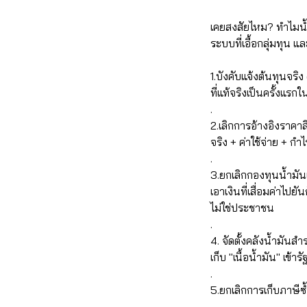
เคยสงสัยไหม? ทำไมน้ำ
ระบบที่เอื้อกลุ่มทุน 
1.บังคับแจ้งต้นทุนจริ
ที่แท้จริงเป็นครั้งแร
.
2.เลิกการอ้างอิงราคา
จริง + ค่าใช้จ่าย + กำ
.
3.ยกเลิกกองทุนน้ำมัน
เอาเงินที่เสื่อมค่าไป
ไม่ใช่ประชาชน
.
4. จัดตั้งคลังน้ำมันส
เก็บ "เนื้อน้ำมัน" เข
.
5.ยกเลิกการเก็บภาษีซ
.