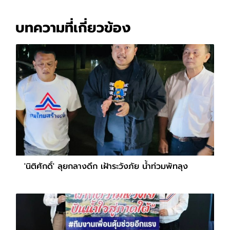
บทความที่เกี่ยวข้อง
'นิติศักดิ์' ลุยกลางดึก เฝ้าระวังภัย น้ำท่วมพัทลุง