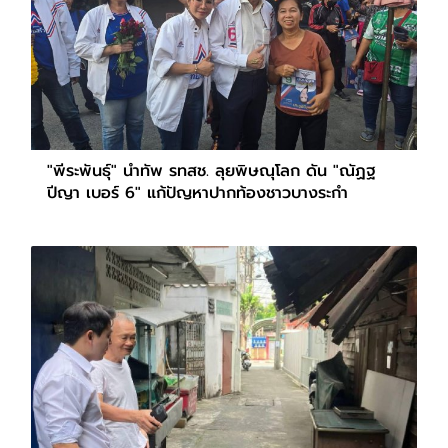
"พีระพันธุ์" นำทัพ รทสช. ลุยพิษณุโลก ดัน "ณัฏฐ
ปีญา เบอร์ 6" แก้ปัญหาปากท้องชาวบางระกำ