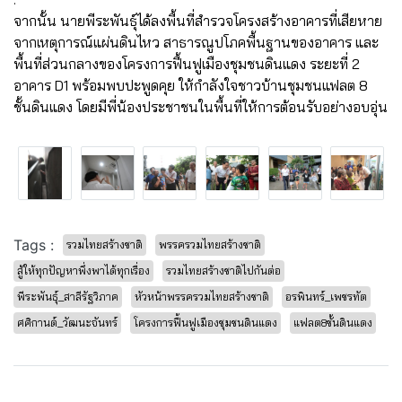
จากนั้น นายพีระพันธุ์ได้ลงพื้นที่สำรวจโครงสร้างอาคารที่เสียหาย
จากเหตุการณ์แผ่นดินไหว สาธารณูปโภคพื้นฐานของอาคาร และ
พื้นที่ส่วนกลางของโครงการฟื้นฟูเมืองชุมชนดินแดง ระยะที่ 2
อาคาร D1 พร้อมพบปะพูดคุย ให้กำลังใจชาวบ้านชุมชนแฟลต 8
ชั้นดินแดง โดยมีพี่น้องประชาชนในพื้นที่ให้การต้อนรับอย่างอบอุ่น
Tags :
รวมไทยสร้างชาติ
พรรครวมไทยสร้างชาติ
สู้ให้ทุกปัญหาพึ่งพาได้ทุกเรื่อง
รวมไทยสร้างชาติไปกันต่อ
พีระพันธุ์_สาลีรัฐวิภาค
หัวหน้าพรรครวมไทยสร้างชาติ
อรพินทร์_เพชรทัต
ศศิกานต์_วัฒนะจันทร์
โครงการฟื้นฟูเมืองชุมชนดินแดง
แฟลต8ชั้นดินแดง