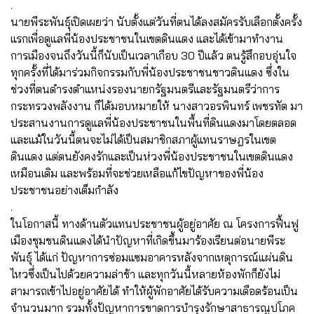
.
นายพีระพันธุ์เปิดเผยว่า นับตั้งแต่วันที่ตนได้ลงสมัครรับเลือกตั้งครั้ง
แรกเพื่อดูแลพี่น้องประชาชนในเขตดินแดง และได้เข้ามาทำงาน
การเมืองจนถึงวันนี้ก็นับเป็นเวลาเกือบ 30 ปีแล้ว ตนรู้สึกอบอุ่นใจ
ทุกครั้งที่ได้มาร่วมกิจกรรมกับพี่น้องประชาชนชาวดินแดง ซึ่งใน
ช่วงที่ตนดำรงตำแหน่งรองนายกรัฐมนตรีและรัฐมนตรีว่าการ
กระทรวงพลังงาน ก็ได้มอบหมายให้ นางสาวอรพินทร์ เพชรทัต มา
ประสานงานการดูแลพี่น้องประชาชนในพื้นที่ดินแดงมาโดยตลอด
และแม้ในวันนี้ตนจะไม่ได้เป็นสมาชิกสภาผู้แทนราษฎรในเขต
ดินแดง แต่ตนยังคงรักและเป็นห่วงพี่น้องประชาชนในเขตดินแดง
เหมือนเดิม และพร้อมที่จะช่วยเหลือแก้ไขปัญหาของพี่น้อง
ประชาชนอย่างเต็มกำลัง
.
ในโอกาสนี้ ทางด้านตัวแทนประชาชนผู้อยู่อาศัย ณ โครงการฟื้นฟู
เมืองชุมชนดินแดงได้นำปัญหาที่เกิดขึ้นมาร้องเรียนต่อนายพีระ
พันธุ์ ได้แก่ ปัญหาการซ่อมแซมอาคารหลังจากเหตุการณ์แผ่นดิน
ไหวซึ่งเป็นไปด้วยความล่าช้า และทุกวันนี้หลายห้องพักก็ยังไม่
สามารถเข้าไปอยู่อาศัยได้ ทำให้ผู้พักอาศัยได้รับความเดือดร้อนเป็น
จำนวนมาก รวมทั้งปัญหาการขาดการบำรุงรักษาสาธารณูปโภค