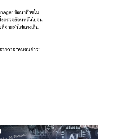
anager จัดหาก๊าซใน
ั่งตรวจย้อนหลังไปจน
ี่จ่ายค่าไฟแพงเกิน
านรายการ "คนชนข่าว"