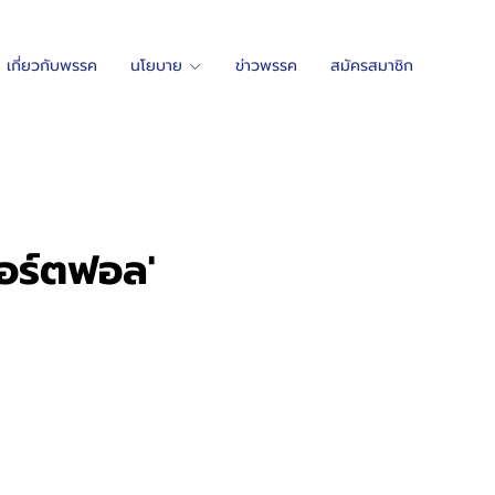
เกี่ยวกับพรรค
นโยบาย
ข่าวพรรค
สมัครสมาชิก
อร์ตฟอล'