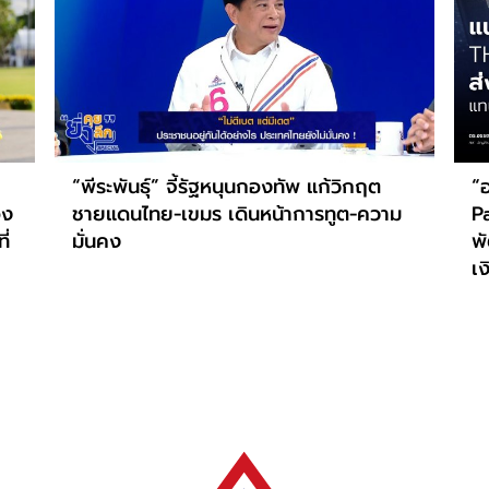
“พีระพันธุ์” จี้รัฐหนุนกองทัพ แก้วิกฤต
“อ
อง
ชายแดนไทย-เขมร เดินหน้าการทูต-ความ
P
ี่
มั่นคง
พ
เ