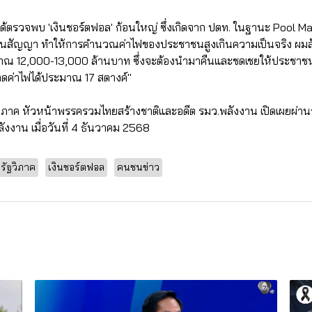
ด้ตรวจพบ 'เงินชอร์ตฟอล' ก้อนใหญ่ ซึ่งเกิดจาก ปตท. ในฐานะ Pool M
ดในสัญญา ทำให้การคำนวณค่าไฟของประชาชนสูงเกินความเป็นจริง ผมส
มาณ 12,000-13,000 ล้านบาท ซึ่งจะต้องนำมาคืนและชดเชยให้ประชาชนท
วยลดค่าไฟได้ประมาณ 17 สตางค์"
ัฐวิภาค หัวหน้าพรรครวมไทยสร้างชาติและอดีต รมว.พลังงาน เปิดเผยผ่
งงาน เมื่อวันที่ 4 ธันวาคม 2568
ีรัฐวิภาค
เงินชอร์ตฟอล
คนชนข่าว