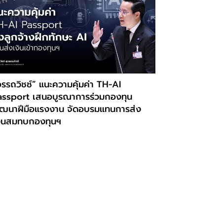
รรถวิชช์” แนะความคุ้มค่า TH-AI
assport เสนอบูรณาการร่วมกองทุน
ัฒนาฝีมือแรงงาน จัดอบรมแทนการส่ง
งินสมทบกองทุนฯ