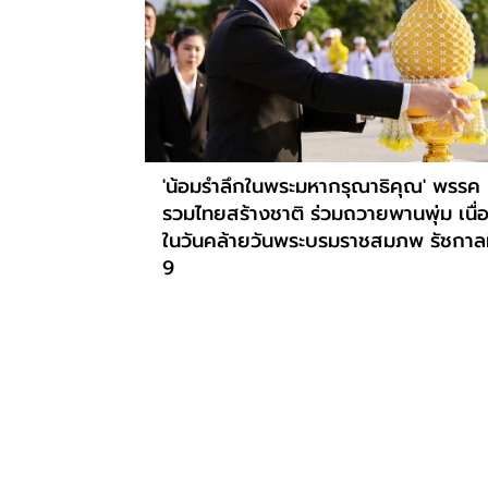
'น้อมรำลึกในพระมหากรุณาธิคุณ' พรรค
รวมไทยสร้างชาติ ร่วมถวายพานพุ่ม เนื่
ในวันคล้ายวันพระบรมราชสมภพ รัชกาลท
9