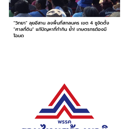
"วิทยา" ลุยอีสาน ลงพื้นที่สกลนคร เขต 4 ชูจัดตั้ง
"ศาลที่ดิน" แก้ปัญหาที่ทำกิน ย้ำ! เกษตรกรต้องมี
โฉนด