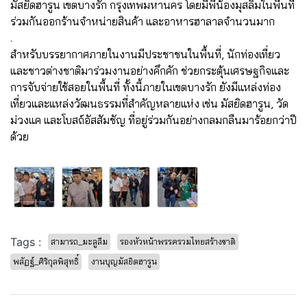
มัสยิดฮารูน เขตบางรัก กรุงเทพมหานคร โดยมีพี่น้องมุสลิมในพื้นที่
ร่วมกันออกร้านจำหน่ายสินค้า และอาหารฮาลาลจำนวนมาก
.
สำหรับบรรยากาศภายในงานมีประชาชนในพื้นที่, นักท่องเที่ยว
และชาวต่างชาติมาร่วมงานอย่างคึกคัก ช่วยกระตุ้นเศรษฐกิจและ
การจับจ่ายใช้สอยในพื้นที่ ทั้งนี้ภายในเขตบางรัก ยังมีแหล่งท่อง
เที่ยวและแหล่งวัฒนธรรมที่สำคัญหลายแห่ง เช่น มัสยิดฮารูน, วัด
ม่วงแค และโบสถ์อัสสัมชัญ ที่อยู่ร่วมกันอย่างกลมกลืนมาร้อยกว่าปี
ด้วย
Tags :
สามารถ_มะลูลีม
รองหัวหน้าพรรครวมไทยสร้างชาติ
พลัฏฐ์_ศิริกุลพิสุทธิ์
งานบุญมัสยิดฮารูน