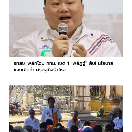
รทสช. พลิกโฉม กทม. เขต 1 "พลัฏฐ์" สับ! นโยบาย
แจกเงินทำเศรษฐกิจรั่วไหล