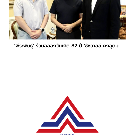
‘พีระพันธุ์’ ร่วมฉลองวันเกิด 82 ปี ‘ชัชวาลล์ คงอุดม