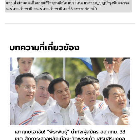
#กา6ไม่โกหก #เด็ดขาดแก้วิกฤตพลิกโฉมประเทศ #ทรงยศ_บุญบำรุงชัย #พรรค
รวมไทยสร้างชาติ #รวมไทยสร้างชาติเบอร์6 #ทรงยศเบอร์9
บทความที่เกี่ยวข้อง
เอาฤกษ์เอาชัย! "พีระพันธุ์" นำทัพผู้สมัคร สส.กทม. 33
เขต สักการะศาลหลักเมือง-วัดพระแก้ว เสริมสิริมงคล