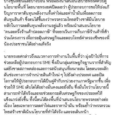
บางขุนเทียนและบางบอน พร้อมเร่งนำเสนอนโยบายพรรคควบคู่
นโยบายพื้นที่ โดยนายทรงยศเปิดเผยว่า ผู้ประกอบการขอให้เร่งแก้
ปัญหาราคาต้นทุนพลังงานทั้งค่าไฟและค่าน้ำมันเพื่อลดภาระ
ต้นทุนสินค้า ซึ่งตนได้ชี้แจงว่าพรรครวมไทยสร้างชาติมีนโยบาย
หลักในการลดต้นทุนพลังงานอยู่แล้ว พร้อมนำเสนอนโยบาย
"คนละครึ่งร้านค้าปลอดภาษี" ที่จะยกเว้นการเก็บภาษีร้านค้าที่เข้า
ร่วมโครงการ เพื่อกระตุ้นเศรษฐกิจและตอบโจทย์ค่าครองชีพของพี่
น้องประชาชนได้อย่างแท้จริง
.
นายทรงยศกล่าวถึงแนวทางการทำงานในพื้นที่ว่า มุ่งเป้าไปที่การ
ช่วยเหลือผู้ประกอบการ SME ซึ่งเป็นกลุ่มเศรษฐกิจฐานรากที่สำคัญ
แต่ยังขาดสภาพคล่องและการสนับสนุนที่เหมาะสม โดยตนจะผลัก
ดันช่องทางการจำหน่ายสินค้าใหม่ ๆ ไปยังต่างประเทศ และเปิด
โอกาสให้ผู้ประกอบการได้เป็นคู่ค้ากับหน่วยงานภาครัฐมากขึ้น เพื่อ
ช่วยให้ SME เติบโตได้อย่างมั่นคงและยั่งยืน ซึ่งมั่นใจว่านโยบายนี้
สามารถทำได้จริงและจะช่วยยกระดับเศรษฐกิจของประเทศให้
แข็งแกร่งยิ่งขึ้น ทั้งนี้ตนได้ลงพื้นที่นำเสนอนโยบายพรรคอย่างต่อ
เนื่อง โดยเฉพาะการลดค่าไฟและราคาน้ำมัน พร้อมย้ำว่าพรรครวม
ไทยสร้างชาติเน้นนโยบายที่ทำได้จริง และจะเดินหน้า