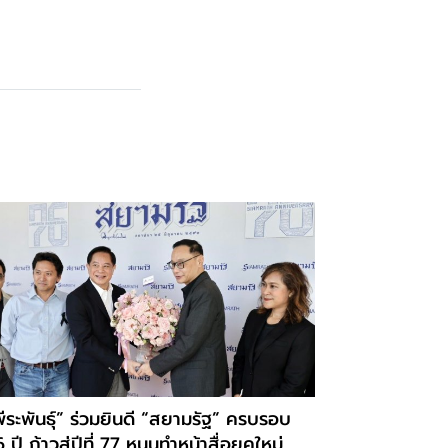
ีระพันธุ์” ร่วมยินดี “สยามรัฐ” ครบรอบ
 ปี ก้าวสู่ปีที่ 77 หนุนทำหน้าสื่อยุคใหม่