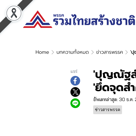
Home
บทความทั้งหมด
ข่าวสารพรรค
'ป
'ปุญณัฐส
แชร์
'ยึดจุดส
อัพเดทล่าสุด: 30 ธ.ค
ข่าวสารพรรค