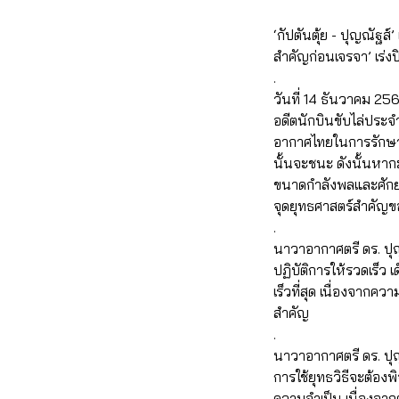
‘กัปตันตุ้ย - ปุญณัฐส์
สำคัญก่อนเจรจา’ เร่ง
.
วันที่ 14 ธันวาคม 25
อดีตนักบินขับไล่ประ
อากาศไทยในการรักษาอธ
นั้นจะชนะ ดังนั้นหา
ขนาดกำลังพลและศักยภ
จุดยุทธศาสตร์สำคัญขอ
.
นาวาอากาศตรี ดร. ปุญ
ปฏิบัติการให้รวดเร็ว 
เร็วที่สุด เนื่องจากค
สำคัญ
.
นาวาอากาศตรี ดร. ปุ
การใช้ยุทธวิธีจะต้อ
ความจำเป็น เนื่องจา