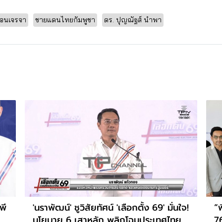
่อนเจรจา
ชายแดนไทยกัมพูชา
ดร. ปุญณัฐส์ นำพา
พี
'นราพัฒน์' ชูวิสัยทัศน์ 'เลือกตั้ง 69' มั่นใจ!
“พ
นโยบาย 6 เสาหลัก พลิกโฉมประเทศไทย
76