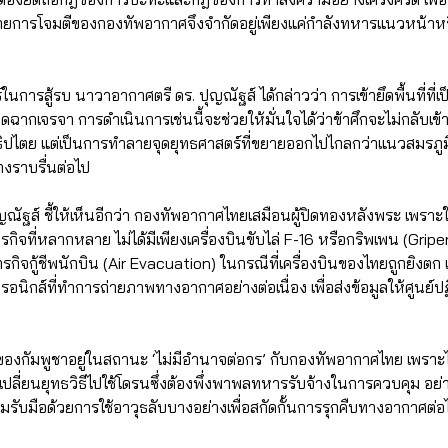
หมายการโจมตีของกองทัพอากาศจึงจำกัดอยู่เพียงแค่กำลังทหารแนวหน้าหร
การสู้รบ นาวาอากาศตรี ดร. ปุญณัฐส์ ได้กล่าวว่า การเข้ายึดพื้นที่ที่เ
ดฉากเจรจา การดำเนินการเช่นนี้จะช่วยให้มั่นใจได้ว่าข้าศึกจะไม่กลับเข้
อธิปไตย แต่เป็นการทำลายจุดยุทธศาสตร์ที่ขยายออกไปไกลกว่าแนวสมรภูมิ เ
งราบรื่นต่อไป
ณัฐส์ ชี้ให้เห็นอีกว่า กองทัพอากาศไทยเสมือนผู้ปิดทองหลังพระ เพราะ
ที่หลากหลาย ไม่ได้มีเพียงเครื่องบินขับไล่ F-16 หรือกริพเพน (Gripen)
กิจกู้ชีพนักบิน (Air Evacuation) ในกรณีที่เครื่องบินของไทยถูกยิงตก 
อนิกส์ที่ทำการถ่ายภาพทางอากาศอย่างต่อเนื่อง เพื่อส่งข้อมูลให้ศูนย์
กัมพูชาอยู่ในสถานะ ‘ไม่มีอำนาจต่อกร’ กับกองทัพอากาศไทย เพราะไม่ม
ับเปลี่ยนยุทธวิธีไปใช้โดรนซึ่งต้องพึ่งพาพลทหารรับจ้างในการควบคุม อย
มรับมือด้วยการใช้อาวุธลับบางอย่างเพื่อสกัดกั้นการรุกคืบทางอากาศต