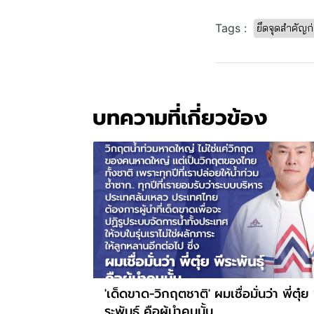
Tags :
ยึดจุดสำคัญก
บทความที่เกี่ยวข้อง
'เด็ดขาด-วิกฤตชาติ' ผมเชื่อมั่นว่า พี่ตุ๋ย 
ระพันธุ์ คือผู้นำคนนั้น