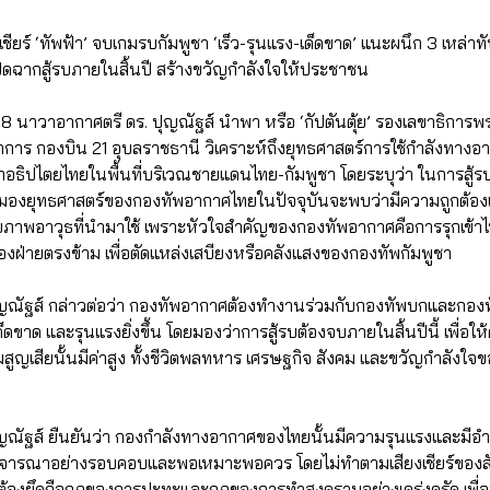
’ เชียร์ ‘ทัพฟ้า’ จบเกมรบกัมพูชา ‘เร็ว-รุนแรง-เด็ดขาด’ แนะผนึก 3 เหล่าทั
ปิดฉากสู้รบภายในสิ้นปี สร้างขวัญกำลังใจให้ประชาชน
68 นาวาอากาศตรี ดร. ปุญณัฐส์ นำพา หรือ ‘กัปตันตุ้ย’ รองเลขาธิการ
จำการ กองบิน 21 อุบลราชธานี วิเคราะห์ถึงยุทธศาสตร์การใช้กำลังทาง
ิปไตยไทยในพื้นที่บริเวณชายแดนไทย-กัมพูชา โดยระบุว่า ในการสู้รบ ผ
กมองยุทธศาสตร์ของกองทัพอากาศไทยในปัจจุบันจะพบว่ามีความถูกต้องเ
าพอาวุธที่นำมาใช้ เพราะหัวใจสำคัญของกองทัพอากาศคือการรุกเข้าไ
งฝ่ายตรงข้าม เพื่อตัดแหล่งเสบียงหรือคลังแสงของกองทัพกัมพูชา
ณัฐส์ กล่าวต่อว่า กองทัพอากาศต้องทำงานร่วมกับกองทัพบกและกองทัพเรื
เด็ดขาด และรุนแรงยิ่งขึ้น โดยมองว่าการสู้รบต้องจบภายในสิ้นปีนี้ เพื่อใ
วามสูญเสียนั้นมีค่าสูง ทั้งชีวิตพลทหาร เศรษฐกิจ สังคม และขวัญกำลังใจข
ญณัฐส์ ยืนยันว่า กองกำลังทางอากาศของไทยนั้นมีความรุนแรงและมีอำ
งพิจารณาอย่างรอบคอบและพอเหมาะพอควร โดยไม่ทำตามเสียงเชียร์ของสัง
กต้องยึดถือกฎของการปะทะและกฎของการทำสงครามอย่างเคร่งครัด เพื่อ