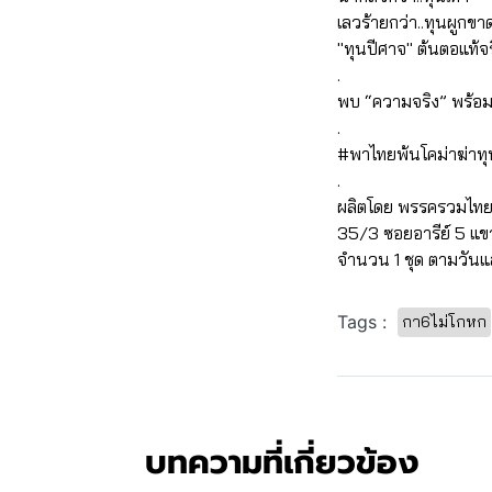
เลวร้ายกว่า..ทุนผูกขา
"ทุนปีศาจ" ต้นตอแท้จ
.
พบ “ความจริง” พร้อมกั
.
#พาไทยพ้นโคม่าฆ่าทุ
.
ผลิตโดย พรรครวมไทย
35/3 ซอยอารีย์ 5 
จำนวน 1 ชุด ตามวันแ
Tags :
กา6ไม่โกหก
บทความที่เกี่ยวข้อง