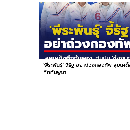
'พีระพันธุ์' จี้รัฐ อย่าถ่วงกองทัพ ลุยเผด็
ศึกกัมพูชา