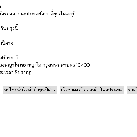
ด
ริงของหายนะประเทศไทย..ที่คุณไม่เคยรู้
นพรุ่งนี้
นปีศาจ
สร้างชาติ
แขวงพญาไท เขตพญาไท กรุงเทพมหานคร 10400
ละเวลา ที่ปรากฏ
พาไทยพ้นโคม่าฆ่าทุนปีศาจ
เด็ดขาดแก้วิกฤตพลิกโฉมประเทศ
รวมไ