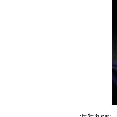
น่ากลัวกว่า..ทุนเทา