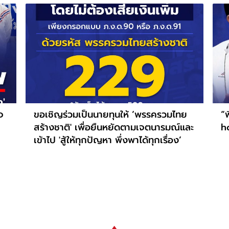
จ
ขอเชิญร่วมเป็นนายทุนให้ ‘พรรครวมไทย
“พ
สร้างชาติ' เพื่อยืนหยัดตามเจตนารมณ์และ
h
เข้าไป 'สู้ให้ทุกปัญหา พึ่งพาได้ทุกเรื่อง’