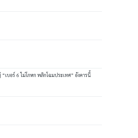
่ “เบอร์ 6 ไม่โกหก พลิกโฉมประเทศ” อังคารนี้