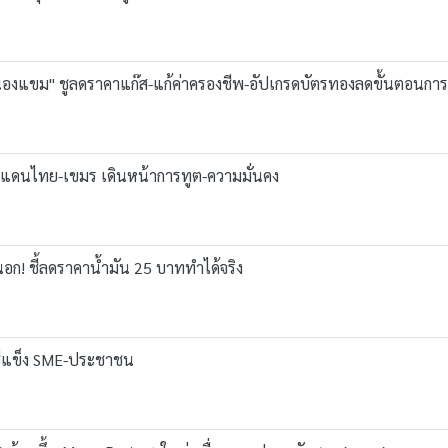
นองแขม" ชูลดราคาแก๊ส-แก้ค่าครองชีพ-อัปเกรดบัตรทองลดขั้นตอนการเข
ชายแดนไทย-เขมร เดินหน้าการทูต-ความมั่นคง
นอก! ชี้ลดราคาน้ำมัน 25 บาททำได้จริง
แช่แข็ง SME-ประชาชน