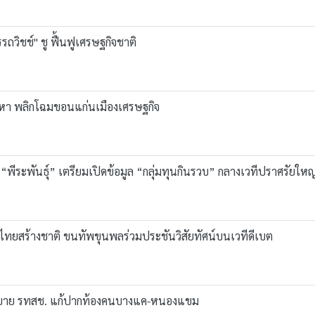
ถวิชช์" ชู ฟื้นฟูเศรษฐกิจชาติ
ัญหา พลิกโฉมขอนแก่นเมืองเศรษฐกิจ
“พีระพันธุ์” เตรียมเปิดข้อมูล “กลุ่มทุนกินรวบ” กลางเวทีปราศรัยใหญ
มไทยสร้างชาติ ขนทัพขุนพลร่วมประชันวิสัยทัศน์บนเวทีดีเบต
ูนโยบาย รทสช. แก้ปากท้องคนบางแค-หนองแขม