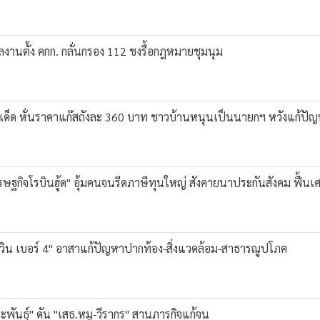
ผลงานตั้ง คกก. กลั่นกรอง 112 ชงรื้อกฎหมายชุมนุม
บายเด็ด หั่นราคาแก๊สถังละ 360 บาท ชาวบ้านหนุนเป็นนายกฯ หวังแก้ป
ศรษฐกิจโรบินฮู้ด" อุ้มคนจนรีดภาษีทุนใหญ่ สังคายนาประกันสังคม ฟื้น
กวิน เบอร์ 4" อาสาแก้ปัญหาปากท้อง-สิ่งแวดล้อม-สาธารณูปโภค
พันธุ์" ดัน "เสธ.หมู-วีรากร" สานภารกิจแก้จน