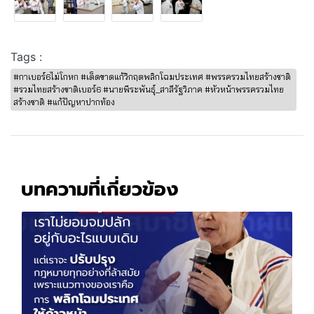
Tags :
#กาเบอร์6ไม่โกหก #เด็ดขาดแก้วิกฤตพลิกโฉมประเทศ #พรรครวมไทยสร้างชาติ
#รวมไทยสร้างชาติเบอร์6 #นายพีระพันธุ์_สาลีรัฐวิภาค #หัวหน้าพรรครวมไทย
สร้างชาติ #แก้ปัญหาปากท้อง
บทความที่เกี่ยวข้อง