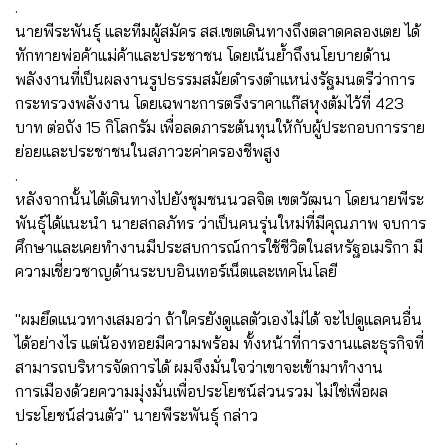
.
นายพีระพันธุ์ และทีมผู้สมัคร สส.เขตเดินทางถึงตลาดคลองเตย ได้
ทักทายพ่อค้าแม่ค้าและประชาชน โดยเน้นย้ำถึงนโยบายด้าน
พลังงานที่เป็นผลงานรูปธรรมสมัยดำรงตำแหน่งรัฐมนตรีว่าการ
กระทรวงพลังงาน โดยเฉพาะการตรึงราคาแก๊สหุงต้มไว้ที่ 423
บาท ต่อถัง 15 กิโลกรัม เพื่อลดภาระต้นทุนให้กับผู้ประกอบการราย
ย่อยและประชาชนในสภาวะค่าครองชีพสูง
.
หลังจากนั้นได้เดินทางไปยังชุมชนนวลจิต เขตวัฒนา โดยนายพีระ
พันธุ์ได้แนะนำ นายสกลภัทร ว่าเป็นคนรุ่นใหม่ที่มีคุณภาพ จบการ
ศึกษาและเคยทำงานมีประสบการณ์การใช้ชีวิตในสหรัฐอเมริกา มี
ความเชี่ยวชาญด้านระบบอินเทอร์เน็ตและเทคโนโลยี
"ผมยึดแนวทางเสมอว่า ถ้าใครยังดูแลตัวเองไม่ได้ จะไปดูแลคนอื่น
ได้อย่างไร แต่น้องทอยมีความพร้อม ทั้งหน้าที่การงานและธุรกิจที่
สามารถบริหารจัดการได้ ผมจึงมั่นใจว่าเขาจะเข้ามาทำงาน
การเมืองด้วยความมุ่งมั่นเพื่อประโยชน์ส่วนรวม ไม่ใช่เพื่อผล
ประโยชน์ส่วนตัว" นายพีระพันธุ์ กล่าว
.