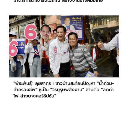
มาตรการนำเข้ารถโบราณ สร้างงานช่างฝีมือไทย
"พีระพันธุ์" ลุยสาทร ! ชาวบ้านสะท้อนปัญหา "น้ำท่วม-
ค่าครองชีพ" ชูเป็น "วีรบุรุษพลังงาน" สานต่อ "ลดค่า
ไฟ-ล้างบางคอร์รัปชัน"