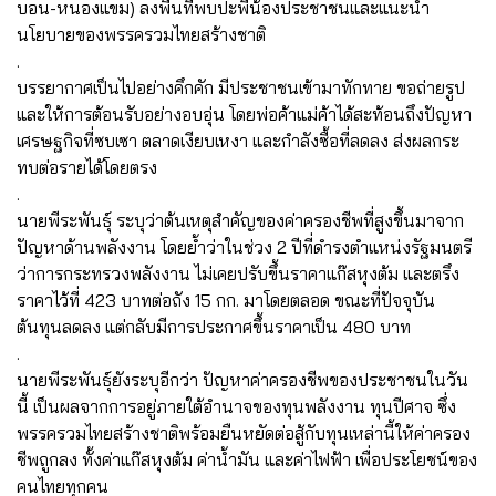
บอน-หนองแขม) ลงพื้นที่พบปะพี่น้องประชาชนและแนะนำ
นโยบายของพรรครวมไทยสร้างชาติ
.
บรรยากาศเป็นไปอย่างคึกคัก มีประชาชนเข้ามาทักทาย ขอถ่ายรูป
และให้การต้อนรับอย่างอบอุ่น โดยพ่อค้าแม่ค้าได้สะท้อนถึงปัญหา
เศรษฐกิจที่ซบเซา ตลาดเงียบเหงา และกำลังซื้อที่ลดลง ส่งผลกระ
ทบต่อรายได้โดยตรง
.
นายพีระพันธุ์ ระบุว่าต้นเหตุสำคัญของค่าครองชีพที่สูงขึ้นมาจาก
ปัญหาด้านพลังงาน โดยย้ำว่าในช่วง 2 ปีที่ดำรงตำแหน่งรัฐมนตรี
ว่าการกระทรวงพลังงาน ไม่เคยปรับขึ้นราคาแก๊สหุงต้ม และตรึง
ราคาไว้ที่ 423 บาทต่อถัง 15 กก. มาโดยตลอด ขณะที่ปัจจุบัน
ต้นทุนลดลง แต่กลับมีการประกาศขึ้นราคาเป็น 480 บาท
.
นายพีระพันธุ์ยังระบุอีกว่า ปัญหาค่าครองชีพของประชาชนในวัน
นี้ เป็นผลจากการอยู่ภายใต้อำนาจของทุนพลังงาน ทุนปีศาจ ซึ่ง
พรรครวมไทยสร้างชาติพร้อมยืนหยัดต่อสู้กับทุนเหล่านี้ให้ค่าครอง
ชีพถูกลง ทั้งค่าแก๊สหุงต้ม ค่าน้ำมัน และค่าไฟฟ้า เพื่อประโยชน์ของ
คนไทยทุกคน