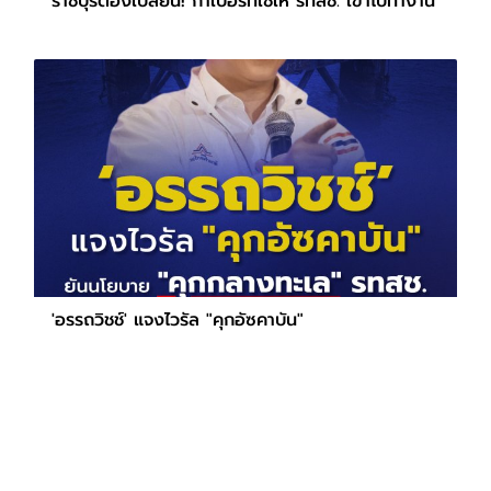
ราชบุรีต้องเปลี่ยน! กาเบอร์ที่ใช่ให้ รทสช. เข้าไปทำงาน
'อรรถวิชช์' แจงไวรัล "คุกอัซคาบัน"