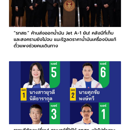
“รทสช.” ค้านส่งออกน้ำมัน Jet A-1 ยัน! คลังมีที่เก็บ
และสงครามยังไม่จบ แนะรัฐลดราคาน้ำมันเครื่องบินแก้
ตั๋วแพงช่วยคนเดินทาง