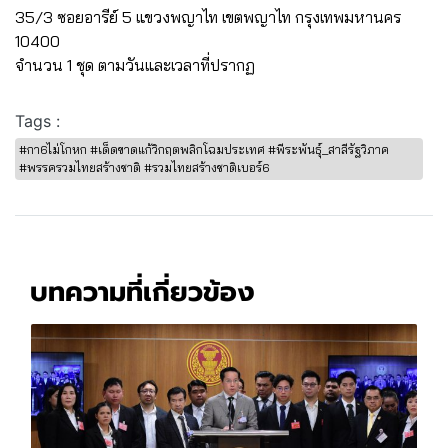
35/3 ซอยอารีย์ 5 แขวงพญาไท เขตพญาไท กรุงเทพมหานคร
10400
จำนวน 1 ชุด ตามวันและเวลาที่ปรากฏ
Tags :
#กา6ไม่โกหก #เด็ดขาดแก้วิกฤตพลิกโฉมประเทศ #พีระพันธุ์_สาลีรัฐวิภาค
#พรรครวมไทยสร้างชาติ #รวมไทยสร้างชาติเบอร์6
บทความที่เกี่ยวข้อง