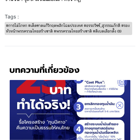
Tags :
#กา6ไม่โกหก #เด็ดขาดแก้วิกฤตพลิกโฉมประเทศ #อรรถวิชช์_สุวรรณภักดี #รอง
หัวหน้าพรรครวมไทยสร้างชาติ #พรรครวมไทยสร้างชาติ #ดีเบตเลือกตั้ง 69
บทความที่เกี่ยวข้อง