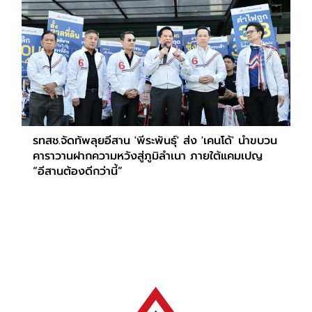
รทสช.จัดทัพลุยอีสาน 'พีระพันธุ์' ส่ง 'เคนโด้' นำขบวน
คาราวานฝากความหวังสู่ภูมิลำเนา ภายใต้แคมเปญ
“อีสานต้องดีกว่านี้”