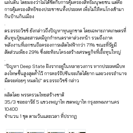
แผ่นดิน โดยมองว่าไม่ได้ขัดกับการคุ้มครองสิทธิมนุษยชน แต่คือ
การคุ้มครองสิทธิของประชาชนทั้งประเทศ เพื่อไม่ให้คนโกงเข้ามา
กินบ้านกินเมือง
.
ดร.อรรถวิชช์ ยังกล่าวถึงปัญหาทุนผูกขาด โดยเฉพาะภาคเกษตรที่
ต้นทุนปุ๋ยและสารเคมีถูกกำหนดราคาล่วงหน้า รวมถึงภาค
พลังงานที่เอกชนถือครองการผลิตไฟฟ้ากว่า 71% ขณะที่รัฐมี
สัดส่วนเพียง 29% ซึ่งสะท้อนโครงสร้างเศรษฐกิจที่เอื้อทุนใหญ่
.
"ปัญหา Deep State ฝังรากอยู่ในหลายวงการ หากประเทศมีบท
ลงโทษขั้นสูงสุดค้ำไว้ การคอร์รัปชันจะเกิดได้ยาก และวงจรอำนาจ
มืดจะค่อยๆ หมดไป" ดร.อรรถวิชช์ กล่าว
.
ผลิตโดย พรรครวมไทยสร้างชาติ
35/3 ซอยอารีย์ 5 แขวงพญาไท เขตพญาไท กรุงเทพมหานคร
10400
จำนวน 1 ชุด ตามวันและเวลา ที่ปรากฏ