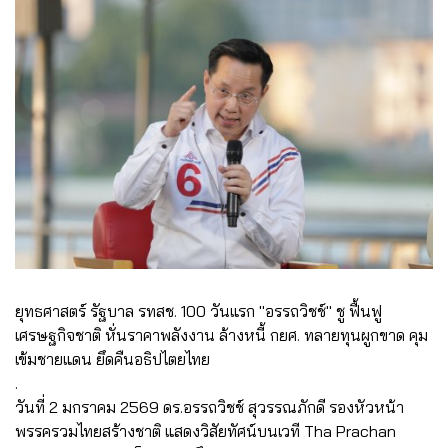
ยุทธศาสตร์ รัฐบาล รทสช. 100 วันแรก "อรรถวิชช์" ชู ฟื้นฟู
เศรษฐกิจชาติ หั่นราคาพลังงาน ล้างหนี้ กยศ. ทลายทุนผูกขาด คุม
เข้มชายแดน ยึดคืนอธิปไตยไทย
.
วันที่ 2 มกราคม 2569 ดร.อรรถวิชช์ สุวรรณภักดี รองหัวหน้า
พรรครวมไทยสร้างชาติ แสดงวิสัยทัศน์บนเวที Tha Prachan