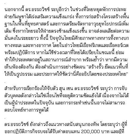
.
นอกจากนี้ ดร.อรรถวิชช์ ระบุอีกว่า ในช่วงที่ไทยหยุดพักการปะทะ
ฝ่ายกัมพูชาได้เร่งเสริมความแข็งแกร่ง ทั้งการก่อสร้างโครงสร้างพื้น
ฐานในพื้นที่ยุทธศาสตร์ และการเตรียมจัดหาอาวุธยุทโธปกรณ์เพิ่ม
เติม ซึ่งหากไทยรอให้ฝ่ายตรงข้ามแข็งแรงขึ้น อาจส่งผลเสียต่อความ
มั่นคงในระยะยาว ทั้งนี้ ปัจจุบันไทยมีศักยภาพทางทหารทั้งทางบก
ทางทะเล และทางอากาศ โดยในอ่าวไทยมีเรือฟริเกตและเรือคอร์เวต
พร้อมปฏิบัติการ หากไม่ใช้ช่วงเวลาที่ไทยได้เปรียบในขณะนี้ ย่อม
ทำให้ประเทศตกอยู่ในสถานการณ์ลำบาก พร้อมย้ำว่า หากมีความ
เห็นพ้องต้องกัน ต้องดำเนินการอย่างชัดเจน "สร้างรั้ว ยึดแนวพื้นที่
ให้เป็นรูปธรรม และประกาศให้ชัดว่านี่คืออธิปไตยของประเทศไทย"
.
สำหรับการเรียกร้องให้จับตัว ฮุน เซน ดร.อรรถวิชช์ ระบุว่า การจับ
ตัวบุคคลดังกล่าวไม่ใช่เงื่อนไขที่จะยุติความขัดแย้งได้ เนื่องจากไม่ได้
เป็นผู้นำประเทศในปัจจุบัน และการกระทำเช่นนั้นอาจไม่สามารถ
ตอบโจทย์ทางการทูตได้
.
ดร.อรรถวิชช์ ยังกล่าวถึงแนวทางสนับสนุนกองทัพ โดยระบุว่า ผู้ที่
ออกปฏิบัติภารกิจรบจะได้รับค่าตอบแทน 200,000 บาท และผู้ที่