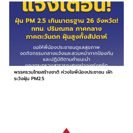
พรรครวมไทยสร้างชาติ ห่วงใยพี่น้องประชาชน เฝ้า
ระวังฝุ่น PM2.5