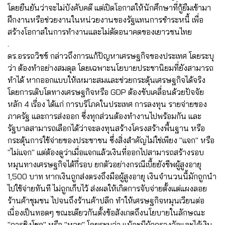
โดยยืนยันว่าจะไม่บังคับคดี แต่เปิดโอกาสให้นักศึกษาที่กู้ยืมเข้ามา
ฝึกงานหรือช่วยงานในหน่วยงานของรัฐแทนการชำระหนี้ เพื่อ
สร้างโอกาสในการทำงานและไม่ตัดอนาคตของเยาวชนไทย
.
ดร.อรรถวิชช์ กล่าวถึงการแก้ปัญหาเศรษฐกิจของประเทศ โดยระบุ
ว่า ต้องทำอย่างสมดุล โดยเฉพาะนโยบายประชานิยมที่ยังสามารถ
ทำได้ หากออกแบบให้เหมาะสมและช่วยกระตุ้นเศรษฐกิจได้จริง
โดยการเติบโตทางเศรษฐกิจหรือ GDP ต้องขับเคลื่อนด้วยปัจจัย
หลัก 4 เรื่อง ได้แก่ การบริโภคในประเทศ การลงทุน รายจ่ายของ
ภาครัฐ และการส่งออก ซึ่งทุกส่วนต้องทำงานไปพร้อมกัน และ
รัฐบาลสามารถเลือกได้ว่าจะลงทุนสร้างโครงสร้างพื้นฐาน หรือ
กระตุ้นการใช้จ่ายของประชาชน ซึ่งสิ่งสำคัญไม่ใช่เพียง "แจก" หรือ
"ไม่แจก" แต่ต้องดูว่าเมื่อแจกแล้วเงินที่ออกไปสามารถสร้างรอบ
หมุนทางเศรษฐกิจได้กี่รอบ ยกตัวอย่างกรณีเบี้ยยังชีพผู้สูงอายุ
1,500 บาท หากเงินถูกส่งตรงถึงมือผู้สูงอายุ เงินจำนวนนี้มักถูกนำ
ไปใช้จ่ายทันที ไม่ถูกเก็บไว้ ส่งผลให้เกิดการจับจ่ายตั้งแต่แผงลอย
ร้านค้าชุมชน ไปจนถึงร้านค้าปลีก ทำให้เศรษฐกิจหมุนเวียนต่อ
เนื่องเป็นทอดๆ ขณะเดียวกันตั้งข้อสังเกตถึงนโยบายในลักษณะ
"การชิงโชค" หรือ "หวย" โดยระบุว่า แม้จะมีผู้ถูกรางวัลและได้เงิน