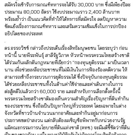
สมัครใจเข้ารับการเกณฑ์ทหารจะได้รับ 30,000 บาท ซึ่งมีเพียงปีละ
ประมาณ 80,000 อัตรา ใช้งบประมาณราว 2,400 ล้านบาท
พร้อมย้ำว่า เป็นแนวคิดที่ทำให้ได้ทหารที่สมัครใจ ลดปัญหาความ
ขัดแย้งเรื่องการเกณฑ์ทหาร และเสริมความเข้มแข็งในการปกป้อง
อธิปไตยของประเทศ
.
ดร.อรรถวิชช์ กล่าวถึงประเด็นเรื่องสิทธิมนุษยชน โดยระบุว่า ก่อน
หน้านี้ นายพีระพันธุ์ สาลีรัฐวิภาค หัวหน้าพรรครวมไทยสร้างชาติ
ได้ร่วมกันผลักดันกฎหมายที่เรียกว่า "กองทุนยุติธรรม" มาเป็นเวลา
นาน เพื่อช่วยเหลือประชาชนที่ไม่มีเงินในการฟ้องร้องคดีความ ให้
สามารถเข้าถึงกระบวนการยุติธรรมได้ ซึ่งปัจจุบันกองทุนยุติธรรม
ได้ช่วยเหลือประชาชนทั้งในด้านค่าใช้จ่ายและค่าเดินทางในการ
ต่อสู้คดีไปแล้วกว่า 60,000 ราย และสำหรับการเลือกตั้งครั้งนี้
พรรครวมไทยสร้างชาติมองเห็นความสำคัญเรื่องปัญหาที่ดินทำกิน
ของประชาชน ซึ่งถือเป็นปัญหาใหญ่ทั่วประเทศ โดยเฉพาะในต่าง
จังหวัดที่ชาวบ้านจำนวนมากอาศัยและทำกินอยู่มาก่อนการ
ประกาศเขตป่าสงวน แต่กลับต้องเผชิญข้อพิพาทกับหน่วยงานรัฐ
แม้คณะกรรมการนโยบายที่ดินแห่งชาติ (คทช.) จะมีมติชี้ชัดว่าที่ดิน
เป็นของชาวบ้าน แต่ในทางปฏิบัติกลับไม่เกิดการโอนสิทธิจริงจาก