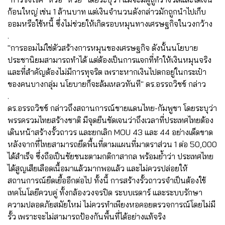
ก้อนใหญ่ เช่น 1 ล้านบาท แต่เงินจำนวนดังกล่าวมักถูกนำไปเก็บ
ออมหรือใช้หนี้ ซึ่งไม่ช่วยให้เกิดรอบหมุนทางเศรษฐกิจในวงกว้าง
.
"การออมไม่ใช่ตัวสร้างการหมุนของเศรษฐกิจ ดังนั้นนโยบาย
ประชานิยมสามารถทำได้ แต่ต้องเป็นการแจกที่ทำให้เงินหมุนจริง
และที่สำคัญต้องไม่มีการทุจริต เพราะหากเงินไปตกอยู่ในกระเป๋า
ของคนบางกลุ่ม นโยบายก็จะล้มเหลวทันที" ดร.อรรถวิชช์ กล่าว
.
ดร.อรรถวิชช์ กล่าวถึงสถานการณ์ชายแดนไทย-กัมพูชา โดยระบุว่า
พรรครวมไทยสร้างชาติ มีจุดยืนชัดเจนว่าถึงเวลาที่ประเทศไทยต้อง
เดินหน้าสร้างรั้วถาวร และยกเลิก MOU 43 และ 44 อย่างเด็ดขาด
หลังจากที่ไทยสามารถยึดพื้นที่ตามแผนที่มาตราส่วน 1 ต่อ 50,000
ได้สำเร็จ ซึ่งถือเป็นชัยชนะตามกติกาสากล พร้อมย้ำว่า ประเทศไทย
ได้สูญเสียเลือดเนื้อมาแล้วมากพอแล้ว และไม่ควรปล่อยให้
สถานการณ์ยืดเยื้ออีกต่อไป ทั้งนี้ การสร้างรั้วถาวรจำเป็นต้องใช้
เทคโนโลยีควบคู่ ทั้งกล้องวงจรปิด ระบบเรดาร์ และระบบรักษา
ความปลอดภัยสมัยใหม่ ไม่ควรทำเพียงหอคอยตรวจการณ์โดยไม่มี
รั้ว เพราะจะไม่สามารถป้องกันพื้นที่ได้อย่างแท้จริง