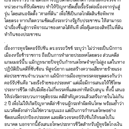
หน่วยงานที่รับผิดชอบ ทำให้ปัญหายืดเยื้อเรื้อรังต่อเนื่องจากรุ่นสู่
รุ่น โดยเสนอจัดตั้ง "ศาลที่ดิน" เพื่อใช้เป็นกลไกตัดสินข้อพิพาท
โดยตรง หากเกิดความขัดแย้งระหว่างรัฐกับประชาชน ให้สามารถ
นำเรื่องขึ้นสู่การพิจารณาของศาลได้ทันที เพื่อคุ้มครองสิทธิในที่ดิน
ทำกินของประชาชน
.
เรื่องการทุจริตคอร์รัปชัน ดร.อรรถวิชช์ ระบุว่า ไม่ว่าจะเป็นนักการ
เมืองหรือข้าราชการ ถือเป็นการทำลายประเทศโดยตรง ส่วนคดีส
แกมเมอร์นั้น แม้กฎหมายปัจจุบันกำหนดโทษจำคุกไม่สูง แต่ในทาง
ปฏิบัติเป็นคดีที่ซับซ้อน พิสูจน์ยาก และสร้างความเสียหายร้ายแรง
ต่อประชาชนจำนวนมาก แม้นักการเมืองทุกพรรคจะพูดตรงกันว่า
คอร์รัปชันคือ "มะเร็งร้ายของประเทศ" แต่เมื่อมีการเสนอให้ใช้โทษ
ประหารชีวิต กลับมีเพียงไม่กี่พรรคที่แสดงท่าทีสนับสนุน ทั้งนี้ เสนอ
ให้เร่งรัดกระบวนการยุติธรรม คดีสำคัญควรแล้วเสร็จภายในไม่เกิน
2 ปี เพื่อไม่ให้เกิดปัญหาคดีล่าช้าจนผู้กระทำผิดพ้นโทษ พร้อมย้ำว่า
แนวคิดดังกล่าวไม่ใช่ความรุนแรง แต่เป็นการกำหนดโทษอย่าง
ชัดเจนเพื่อปกป้องประเทศ และตัดวงจรคอร์รัปชันให้หมดไปใน
อนาคต นอกจากนี้ยังเสนอโทษประหารชีวิตสำหรับผู้ทุจริตโกงเงิน