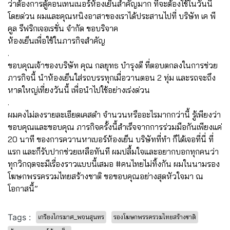
ว่าต้องการตู้คอนเทนเนอร์ห้องเย็นสำคัญมาก ที่จะต้องใช้ในวันนี้
โดยด่วน ผมและคุณหนิงอาสาของเราได้ประสานไปที่ บริษัท เค พี
คูล รีฟริกเจอเรชั่น จำกัด ขอบริจาค
ห้องเย็นเพื่อใช้ในภารกิจสำคัญ
.
ขอบคุณเจ้าของบริษัท คุณ กลยุทธ บำรุงดี ที่ตอบตกลงในการช่วย
ภารกิจนี้ นำห้องเย็นใส่รถบรรทุกเมื่อวานตอน 2 ทุ่ม และรถจะถึง
หาดใหญ่เที่ยงวันนี้ เพื่อนำไปใช้อย่างเร่งด่วน
.
ผมคงไม่ลงรายละเอียดเคสดำ จำนวนหรืออะไรมากกว่านี้ รู้เพียงว่า
ขอบคุณและขอบคุณ ภารกิจครั้งนี้สำเร็จจากการร่วมมือกันเพียงแค่
20 นาที ของการควานหาเบอร์ห้องเย็น บริษัทที่ทำ ก็ได้เจอที่นี่ ที่
แรก และก็รับปากช่วยเหลือทันที ผมปลื้มใจและอยากบอกทุกคนว่า
ทุกวิกฤตจะมีเรื่องราวแบบนี้เสมอ #คนไทยไม่ทิ้งกัน ผมในนามรอง
โฆษกพรรครวมไทยสร้างชาติ ขอขอบคุณอย่างสุดหัวใจมา ณ
โอกาสนี้”
Tags :
เกรียงไกรมาศ_พจนสุนทร
รองโฆษกพรรครวมไทยสร้างชาติ