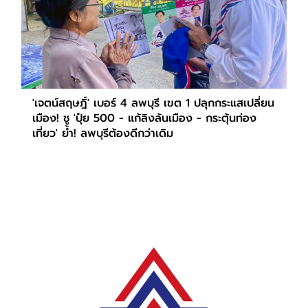
'เจตน์สฤษฎิ์' เบอร์ 4 ลพบุรี เขต 1 ปลุกกระแสเปลี่ยน
เมือง! ชู 'ปุ๋ย 500 - แก้ลิงล้นเมือง - กระตุ้นท่อง
เที่ยว' ย้ำ! ลพบุรีต้องดีกว่าเดิม