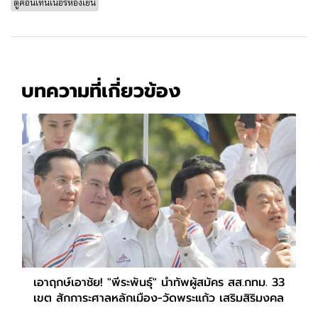
ตู้คอนเทนเนอร์ห้องเย็น
บทความที่เกี่ยวข้อง
เอาฤกษ์เอาชัย! "พีระพันธุ์" นำทัพผู้สมัคร สส.กทม. 33
เขต สักการะศาลหลักเมือง-วัดพระแก้ว เสริมสิริมงคล